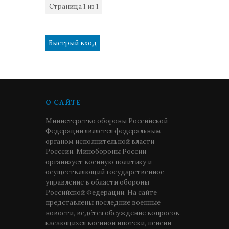
Страница
1
из
1
1
О САЙТЕ
Министерство обороны Российской
Федерации является федеральным
органом исполнительной власти
Росссии. Минобороны России
организует военную политику и
осуществляющий государственное
управление в области обороны
Российской Федерации. На сайте
представлены последние военные
новости, ведётся обсуждение вопросов,
касающихся военной ипотеки, пенсии