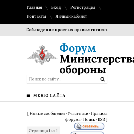
Главная
Вход
Регистрация
Контакты
Личный кабинет
гроки?
Соблюдение простых правил гигиены помогает сох
Форум
Министерств
обороны
МЕНЮ САЙТА
[
Новые сообщения
·
Участники
·
Правила
форума
·
Поиск
·
RSS
]
Страница
1
из
1