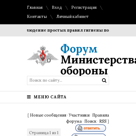
Главная
Вход
Регистрация
Контакты
Личный кабинет
ки?
Соблюдение простых правил гигиены помогает сохран
Форум
Министерств
обороны
МЕНЮ САЙТА
[
Новые сообщения
·
Участники
·
Правила
форума
·
Поиск
·
RSS
]
Страница
1
из
1