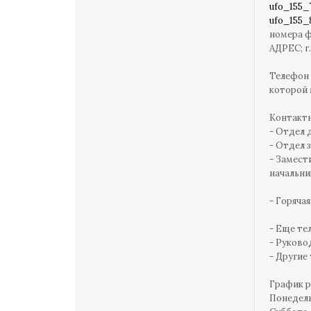
ufo_155_
ufo_155_
номера ф
АДРЕС; г.
Телефон 
которой
Контакт
- Отдел 
- Отдел 
- Замест
начальни
- Горяча
- Еще те
- Руково
- Другие 
График 
Понедель