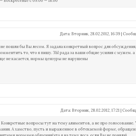
— Воскресенье с 09.00 — 18.00
Дата: Вторник, 28.02.2012, 16:39 | Соо
а не пошли бы Вы лесом. Я задала конкретный вопрос для обсуждения
комментить то, что я пишу. ЗЫ рада за ваши общие усилия с мужем. а
ще не касается, нормы цензуры не нарушены
Дата: Вторник, 28.02.2012, 17:21 | Соо
. Конкретные вопросы тут на тему алиментов, а не про голосование
ания. А хамство, пусть и выраженное в обтекаемой форме, обраще
ятыми нормами общения(это я на тему леса, если Вы не поняли).