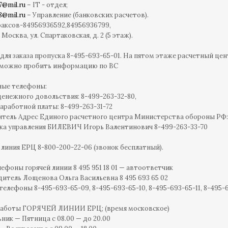
7@mil.ru
– IT - отдел;
8@mil.ru
– Управление (банковских расчетов).
аксов-84956936592,84956936799,
 Москва, ул. Спартаковская, д. 2 (5 этаж).
для заказа пропуска 8-495-693-65-01. На пятом этаже расчетный центр
 можно пробить информацию по ВС
ные телефоны:
денежного довольствия: 8-499-263-32-80,
заработной платы: 8-499-263-31-72
итель Адрес Единого расчетного центра Министерства обороны РФ
ка управления БИЛЕВИЧ Игорь Валентинович 8-499-263-33-70
я линия ЕРЦ 8-800-200-22-06 (звонок бесплатный).
лефоны горячей линии 8 495 951 18 01 — автоответчик
дитель Лощенова Ольга Васильевна 8 495 693 65 02
телефоны 8-495-693-65-09, 8-495-693-65-10, 8-495-693-65-11, 8-495-69
работы ГОРЯЧЕЙ ЛИНИИ ЕРЦ; (время московское)
ник — Пятница с 08.00 — до 20.00