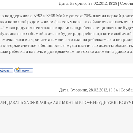
Дата: Вторник, 28.02.2012, 18:28 | Соо
о поддерживаю №52 и №65.Мой муж тож 70% платил первой дочке вот
жки пополной,рядом живем фактов много....а сейчас отказалась от а
..Я мало радуюсь это тоже не правильно,ребенок отца знать не буде
..Мужчина с не любимой жить не будет ради ребенка,а вот с любимой и
Мамочки если вы тратите алименты только на ребенка-так и не грыз
 которые считают обязанностью мужа платить алименты обзывать к
вали ребенка и на ночь и доверяли-вам не только алименты давали да 
Дата: Вторник, 28.02.2012, 18:34 | Соо
АЛИ ДАВАТЬ ЗА ФЕВРАЛЬ,А АЛИМЕНТЫ КТО-НИБУДЬ УЖЕ ПОЛУЧ