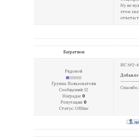
Ну не ну
этом хва
ответы т
Багратион
ИС №2-44
Рядовой
Добавле
----------
Группа: Пользователи
Спасибо.
Сообщений:
12
Награды:
0
Репутация:
0
Статус:
Offline