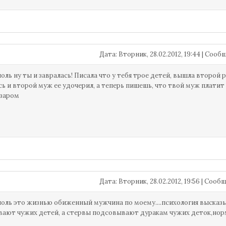
Дата: Вторник, 28.02.2012, 19:44 | Соо
оль ну ты и завралась! Писала что у тебя трое детей, вышла второй 
сь и второй муж ее удочерил, а теперь пишешь, что твой муж платит а
азаром
Дата: Вторник, 28.02.2012, 19:56 | Соо
оль это жизнью обиженный мужчина по моему....психология высказы
ают чужих детей, а стервы подсовывают дуракам чужих деток,норм