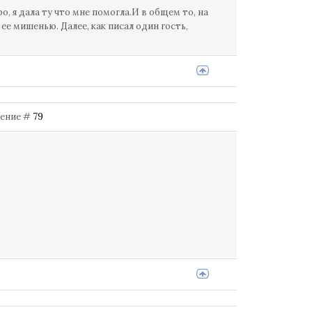
, я дала ту что мне помогла.И в общем то, на
ее мишенью. Далее, как писал один гость,
бщение #
79