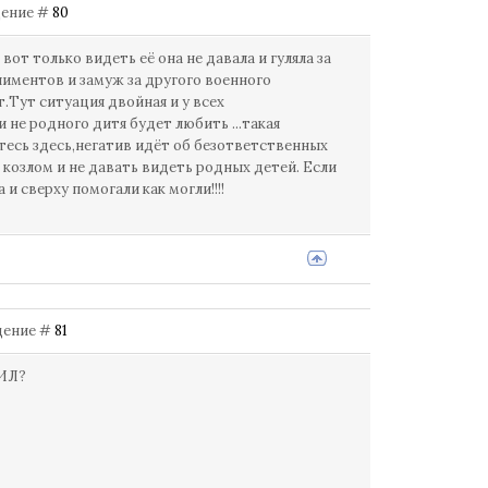
бщение #
80
 только видеть её она не давала и гуляла за
лиментов и замуж за другого военного
т.Тут ситуация двойная и у всех
 не родного дитя будет любить ...такая
итесь здесь,негатив идёт об безответственных
озлом и не давать видеть родных детей. Если
и сверху помогали как могли!!!!
бщение #
81
ИЛ?