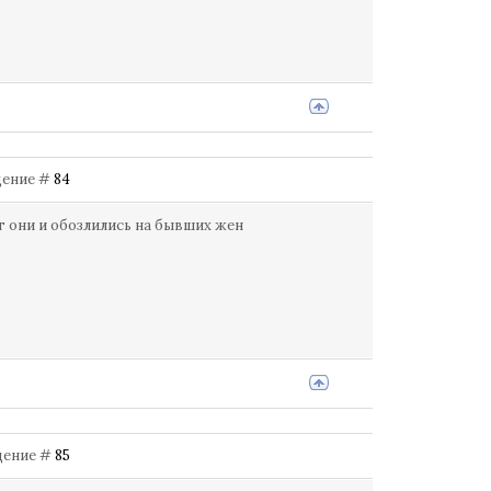
бщение #
84
т они и обозлились на бывших жен
бщение #
85