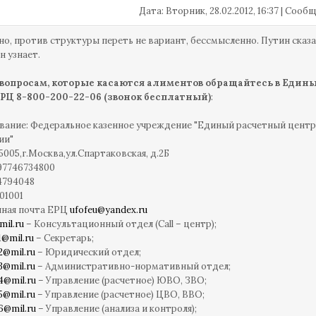
Дата: Вторник, 28.02.2012, 16:37 | Соо
но, против структуры переть не вариант, бессмысленно. Путин сказал 
н узнает.
 вопросам, которые касаются алиментов обращайтесь в Едины
РЦ 8-800-200-22-06 (звонок бесплатный)
:
ание: Федеральное казенное учреждение "Единый расчетный цент
ии"
05005,г.Москва,ул.Спартаковская, д.2Б
97746734800
4794048
01001
нная почта ЕРЦ
ufofeu@yandex.ru
mil.ru
– Консультационный отдел (Call – центр);
1@mil.ru
– Секретарь;
2@mil.ru
– Юридический отдел;
3@mil.ru
– Административно-нормативный отдел;
4@mil.ru
– Управление (расчетное) ЮВО, ЗВО;
5@mil.ru
– Управление (расчетное) ЦВО, ВВО;
6@mil.ru
– Управление (анализа и контроля);