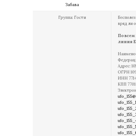
Забава
Группа: Гости
Бесполез
вряд ли о
По всем
линия Е
Наименов
Федерац
Адрес: 1
ОГРН 10
ИНН 771
КПП 7701
Электро
ufo_155@
ufo_155_
ufo_155_
ufo_155_
ufo_155_
ufo_155_
ufo_155_