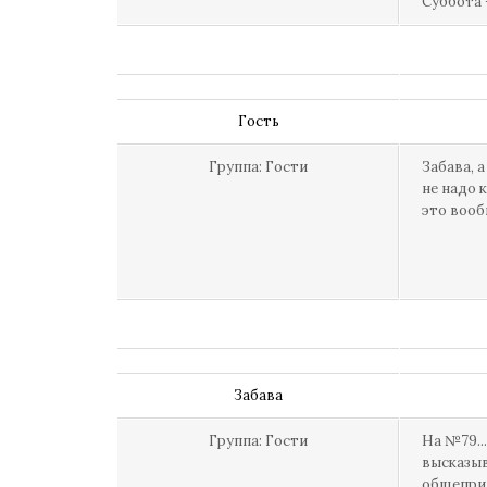
Суббота 
Гость
Группа: Гости
Забава, 
не надо 
это вооб
Забава
Группа: Гости
На №79..
высказыв
общеприн