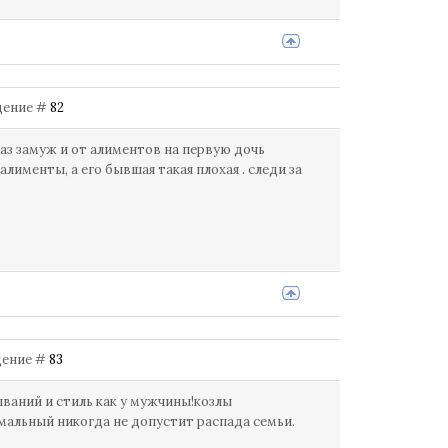
бщение #
82
раз замуж и от алиментов на первую дочь
лименты, а его бывшая такая плохая . следи за
бщение #
83
ваний и стиль как у мужчины!козлы
альный никогда не допустит распада семьи.