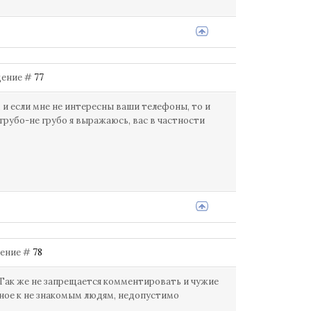
бщение #
77
, и если мне не интересны ваши телефоны, то и
 грубо-не грубо я выражаюсь, вас в частности
бщение #
78
. Так же не запрещается комментировать и чужие
нное к не знакомым людям, недопустимо