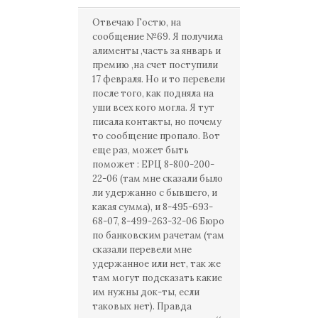
Отвечаю Гостю, на
сообщение №69. Я получила
алименты ,часть за январь и
премию ,на счет поступили
17 февраля. Но и то перевели
после того, как подняла на
уши всех кого могла. Я тут
писала контакты, но почему
то сообщение пропало. Вот
еще раз, может быть
поможет : ЕРЦ 8-800-200-
22-06 (там мне сказали было
ли удержанно с бывшего, и
какая сумма), и 8-495-693-
68-07, 8-499-263-32-06 Бюро
по банковским рачетам (там
сказали перевели мне
удержанное или нет, так же
там могут подсказать какие
им нужны док-ты, если
таковых нет). Правда