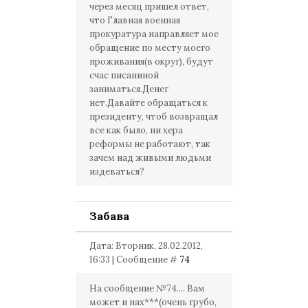
через месяц пришел ответ,
что Главная военная
прокуратура направляет мое
обращение по месту моего
проживания(в округ), будут
счас писаниной
заниматься.Денег
нет.Давайте обращаться к
президенту, чтоб возвращал
все как было, ни хера
реформы не работают, так
зачем над живыми людьми
издеваться?
Забава
Дата: Вторник, 28.02.2012,
16:33 | Сообщение #
74
На сообщение №74.... Вам
может и нах***(очень грубо,