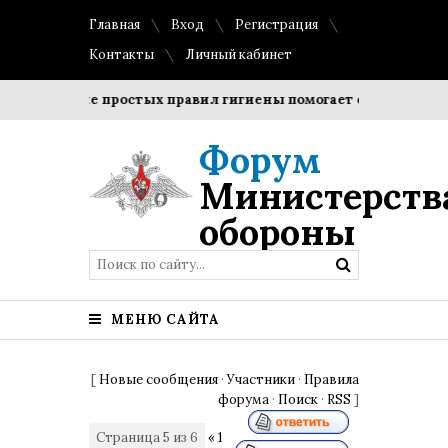
Главная
Вход
Регистрация
Контакты
Личный кабинет
людение простых правил гигиены помогает сохранить прозра
Форум
Министерств
обороны
МЕНЮ САЙТА
[
Новые сообщения
·
Участники
·
Правила
форума
·
Поиск
·
RSS
]
Страница
5
из
6
«
1