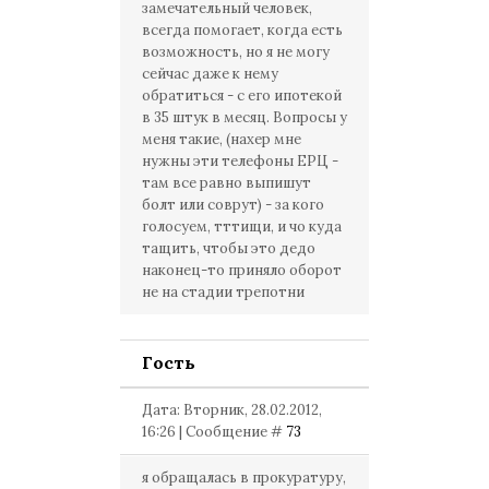
замечательный человек,
всегда помогает, когда есть
возможность, но я не могу
сейчас даже к нему
обратиться - с его ипотекой
в 35 штук в месяц. Вопросы у
меня такие, (нахер мне
нужны эти телефоны ЕРЦ -
там все равно выпишут
болт или соврут) - за кого
голосуем, тттищи, и чо куда
тащить, чтобы это дедо
наконец-то приняло оборот
не на стадии трепотни
Гость
Дата: Вторник, 28.02.2012,
16:26 | Сообщение #
73
я обращалась в прокуратуру,