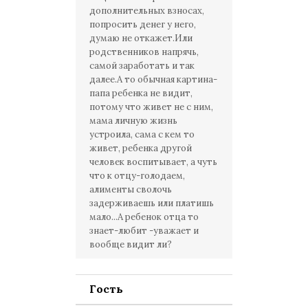
дополнительных взносах,
попросить денег у него,
думаю не откажет.Или
родственников напрячь,
самой заработать и так
далее.А то обычная картина-
папа ребенка не видит,
потому что живет не с ним,
мама личную жизнь
устроила, сама с кем то
живет, ребенка другой
человек воспитывает, а чуть
что к отцу-голодаем,
алименты сволочь
задерживаешь или платишь
мало...А ребенок отца то
знает-любит -уважает и
вообще видит ли?
Гость