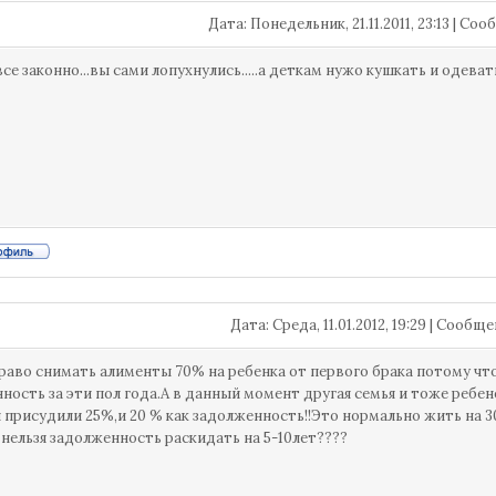
Дата: Понедельник, 21.11.2011, 23:13 | С
 все законно...вы сами лопухнулись.....а деткам нужо кушкать и одевать
Дата: Среда, 11.01.2012, 19:29 | Сообщ
аво снимать алименты 70% на ребенка от первого брака потому что
ность за эти пол года.А в данный момент другая семья и тоже ребен
ей присудили 25%,и 20 % как задолженность!!Это нормально жить на 30
нельзя задолженность раскидать на 5-10лет????