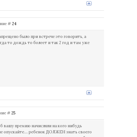
щение #
24
запрещено было при встрече это говорить, а
гда то дождь то болеет и так 2 год и там уже
ение #
25
об вашу премию начисляли на кого нибудь
 не опускайте.... ребенок ДОЛЖЕН знать своего