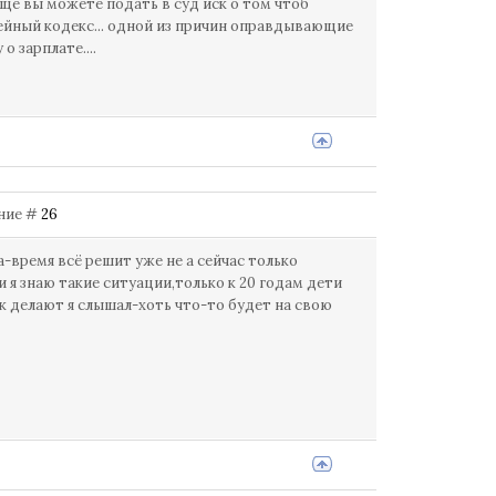
и еще вы можете подать в суд иск о том чтоб
ейный кодекс... одной из причин оправдывающие
 зарплате....
ение #
26
а-время всё решит уже не а сейчас только
и я знаю такие ситуации,только к 20 годам дети
ак делают я слышал-хоть что-то будет на свою