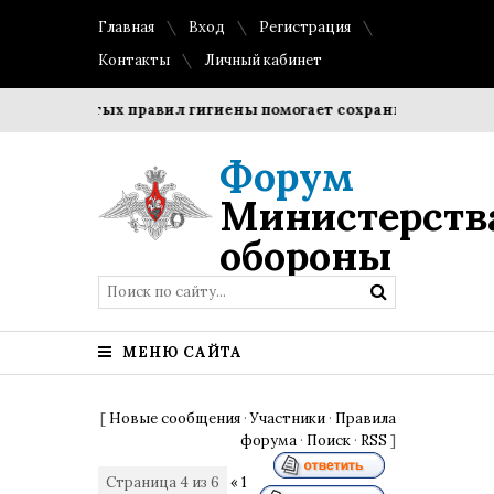
Главная
Вход
Регистрация
Контакты
Личный кабинет
 простых правил гигиены помогает сохранить прозрачность 
Форум
Министерств
обороны
МЕНЮ САЙТА
[
Новые сообщения
·
Участники
·
Правила
форума
·
Поиск
·
RSS
]
Страница
4
из
6
«
1