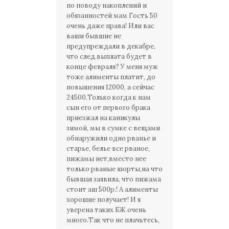
по поводу накоплений и
обязанностей мам Гость 50
очень даже права! Или вас
ваши бывшие не
предупреждали в декабре,
что след.выплата будет в
конце февраля? У меня муж
тоже алименты платит, до
повышения 12000, а сейчас
24500.Только когда к нам
сын его от первого брака
приезжал на каникулы
зимой, мы в сумке с вещами
обнаружили одно рванье и
старье, белье все рваное,
пижамы нет,вместо нее
только рваные шорты,на что
бывшая заявила, что пижама
стоит аш 500р.! А алименты
хорошие получает! И я
уверена таких БЖ очень
много.Так что не плачьтесь,