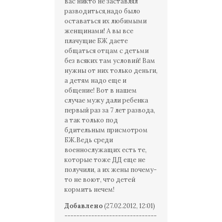
вас никто не заставлял
разводиться,надо было
оставаться их любимыми
женщинами! А вы все
плачущие БЖ даете
общаться отцам с детьми
без всяких там условий! Вам
нужны от них только деньги,
а детям надо еще и
общение! Вот в нашем
случае мужу дали ребенка
первый раз за 7 лет развода,
а так только под
бдительным присмотром
БЖ.Ведь среди
военнослужащих есть те,
которые тоже ДД еще не
получили, а их жены почему-
то не воют, что детей
кормить нечем!
Добавлено
(27.02.2012, 12:01)
-------------------------------