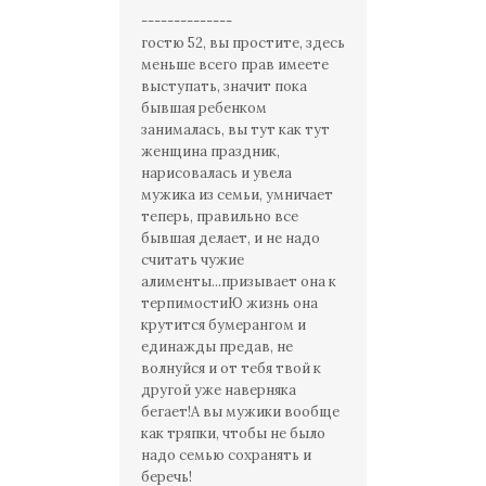
--------------
гостю 52, вы простите, здесь
меньше всего прав имеете
выступать, значит пока
бывшая ребенком
занималась, вы тут как тут
женщина праздник,
нарисовалась и увела
мужика из семьи, умничает
теперь, правильно все
бывшая делает, и не надо
считать чужие
алименты...призывает она к
терпимостиЮ жизнь она
крутится бумерангом и
единажды предав, не
волнуйся и от тебя твой к
другой уже наверняка
бегает!А вы мужики вообще
как тряпки, чтобы не было
надо семью сохранять и
беречь!