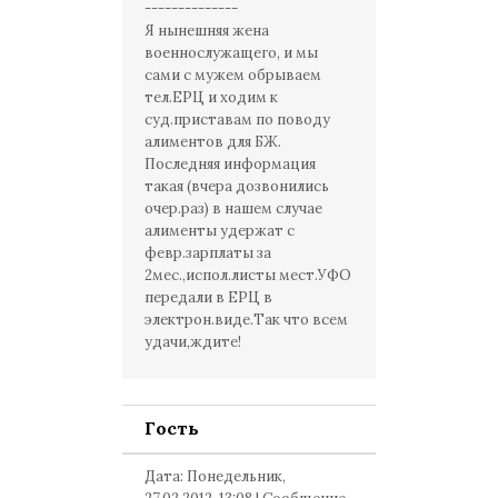
--------------
Я нынешняя жена
военнослужащего, и мы
сами с мужем обрываем
тел.ЕРЦ и ходим к
суд.приставам по поводу
алиментов для БЖ.
Последняя информация
такая (вчера дозвонились
очер.раз) в нашем случае
алименты удержат с
февр.зарплаты за
2мес.,испол.листы мест.УФО
передали в ЕРЦ в
электрон.виде.Так что всем
удачи,ждите!
Гость
Дата: Понедельник,