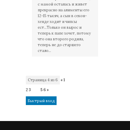
с мамой осталась и живет
прекрасно на алименты его
12-15 тысяч, а сын в секон-
хенде ходит и чипсы
ест...Только он вырос и
теперь к папе хочет, потому
что она второго родила,
теперь не до старшего
стало...
Страница
4
из
6
«
1
2
3
4
5
6
»