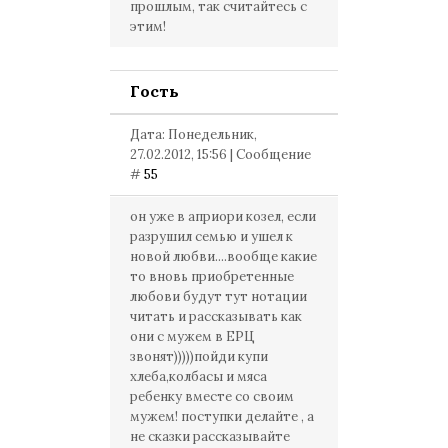
прошлым, так считайтесь с
этим!
Гость
Дата: Понедельник,
27.02.2012, 15:56 | Сообщение
#
55
он уже в априори козел, если
разрушил семью и ушел к
новой любви....вообще какие
то вновь приобретенные
любови будут тут нотации
читать и рассказывать как
они с мужем в ЕРЦ
звонят)))))пойди купи
хлеба,колбасы и мяса
ребенку вместе со своим
мужем! поступки делайте , а
не сказки рассказывайте