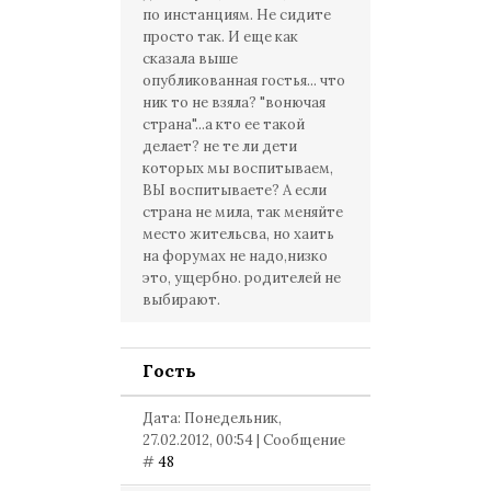
по инстанциям. Не сидите
просто так. И еще как
сказала выше
опубликованная гостья... что
ник то не взяла? "вонючая
страна"...а кто ее такой
делает? не те ли дети
которых мы воспитываем,
ВЫ воспитываете? А если
страна не мила, так меняйте
место жительсва, но хаить
на форумах не надо,низко
это, ущербно. родителей не
выбирают.
Гость
Дата: Понедельник,
27.02.2012, 00:54 | Сообщение
#
48