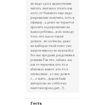
не надо здесь нравоучения
читать, пытаюсь уехать как
могу, от бывшего еще надо
разрешение получить, хоть и
офицер , а денег не чурается
просить за разрешение на
вывоз ребенка....и по поводу
того, что мы ее такой
делаем , не согласна, даже
на выборах твой голос уже
нахрен никому не нужен.Все
без нас продали, разделили и
решили.Так что, забава, мы
как те червечки, кто то в
яблочках живет, кто то в
апельсинах , а у нас доля в
г.....е жить ...(какой банк
интересно по субботам
платежи проводит...?)
Гость