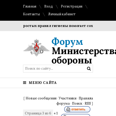
Главная
Вход
Регистрация
Контакты
Личный кабинет
ние простых правил гигиены помогает сохранить прозрачнос
Форум
Министерств
обороны
МЕНЮ САЙТА
[
Новые сообщения
·
Участники
·
Правила
форума
·
Поиск
·
RSS
]
Страница
3
из
6
«
1