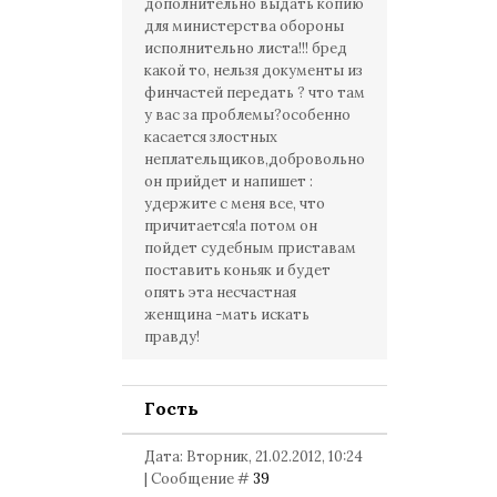
дополнительно выдать копию
для министерства обороны
исполнительно листа!!! бред
какой то, нельзя документы из
финчастей передать ? что там
у вас за проблемы?особенно
касается злостных
неплательщиков,добровольно
он прийдет и напишет :
удержите с меня все, что
причитается!а потом он
пойдет судебным приставам
поставить коньяк и будет
опять эта несчастная
женщина -мать искать
правду!
Гость
Дата: Вторник, 21.02.2012, 10:24
| Сообщение #
39