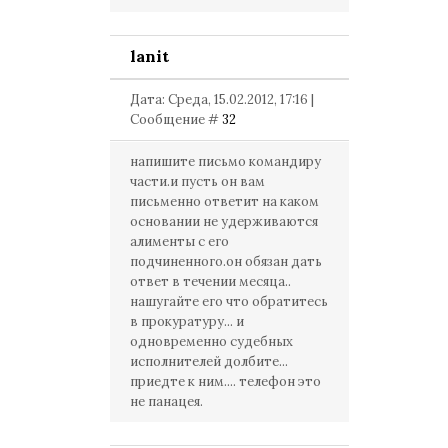
lanit
Дата: Среда, 15.02.2012, 17:16 |
Сообщение #
32
напишите письмо командиру
части.и пусть он вам
письменно ответит на каком
основании не удерживаются
алименты с его
подчиненного.он обязан дать
ответ в течении месяца..
нашугайте его что обратитесь
в прокуратуру... и
одновременно судебных
исполнителей долбите...
приедте к ним.... телефон это
не панацея.