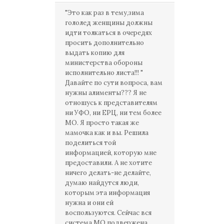
"Это как раз в тему,зима
гололед женщины должны
идти толкаться в очередях
просить дополнительно
выдать копию для
министерства обороны
исполнительно листа!!! "
Давайте по сути вопроса, вам
нужны алименты??? Я не
отношусь к представителям
ни УФО, ни ЕРЦ, ни тем более
МО. Я просто такая же
мамочка как и вы. Решила
поделиться той
информацией, которую мне
предоставили. А не хотите
ничего делать-не делайте,
думаю найдутся люди,
которым эта информация
нужна и они ей
воспользуются. Сейчас вся
система МО подвержена