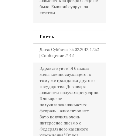
алиментов за февраль еще не
было. Бывший супруг- за
штатом.
Гость
Дата: Суббота, 25.02.2012, 17:52
| Сообщение #
42
Здравствуйте ! Я бывшая
жена военнослужащего , к
тому же гражданка другого
государства. До января
алименты получала регулярно.
В январе не
получила,заканчивается
февраль - алиментов нет.
Зато получила очень
интересное письмо с
Федерального казенного
учреждения "Отдел