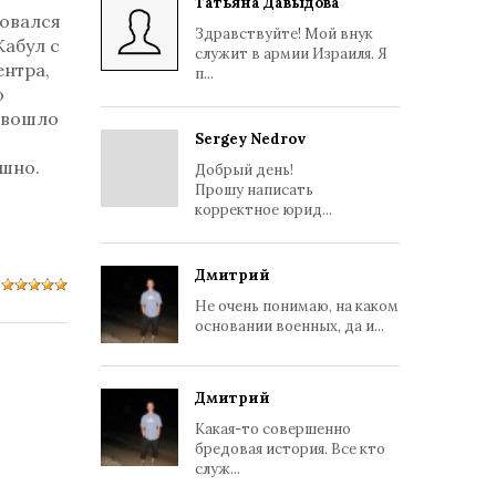
Татьяна Давыдова
совался
Здравствуйте! Мой внук
Кабул с
служит в армии Израиля. Я
нтра,
п...
о
 вошло
Sergey Nedrov
ешно.
Добрый день!
Прошу написать
корректное юрид...
Дмитрий
Не очень понимаю, на каком
основании военных, да и...
Дмитрий
Какая-то совершенно
бредовая история. Все кто
служ...