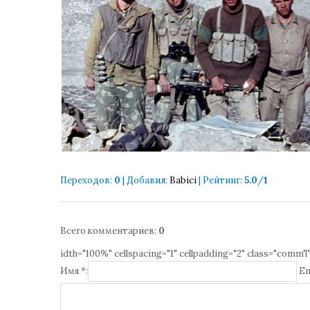
Переходов
:
0
|
Добавил
:
Babici
|
Рейтинг
:
5.0
/
1
Всего комментариев
:
0
idth="100%" cellspacing="1" cellpadding="2" class="commT
Имя *:
Em