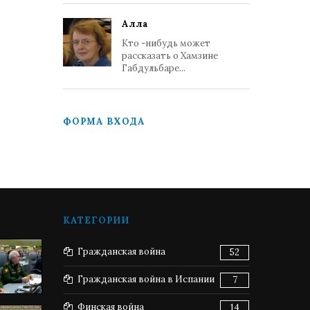
Алла
Кто -нибудь может
рассказать о Хамзине
Габдульбаре...
ФОРМА ВХОДА
КАТЕГОРИИ
Гражданская война
52
Гражданская война в Испании
7
Финская война
14