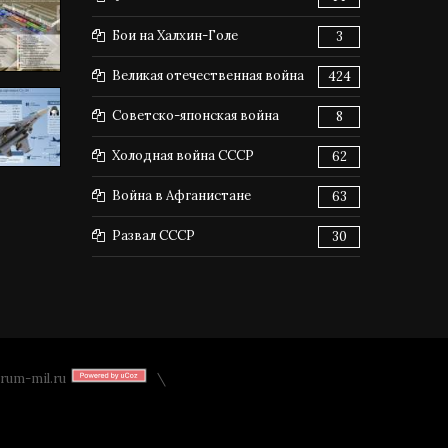
Бои на Халхин-Голе
3
Великая отечественная война
424
Советско-японская война
8
Холодная война СССР
62
Война в Афганистане
63
Развал СССР
30
rum-mil.ru