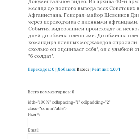
Документальное видео. Из архива 40-й арми
месяца до полного вывода всех Советских 
Афганистана. Генерал-майор Шевенков.Ди
через переводчика с пленными афганцами.
События видеозаписи происходят за неско
дней до обмена пленными. До обменна пле
командира пленных моджахедов спросили 
сколько он оценивает себя", он с улыбкой о
"6 солдат".
Переходов
:
0
|
Добавил
:
Babici
|
Рейтинг
:
1.0
/
1
Всего комментариев
:
0
idth="100%" cellspacing="1" cellpadding="2"
class="commTable">
Имя *:
Email: