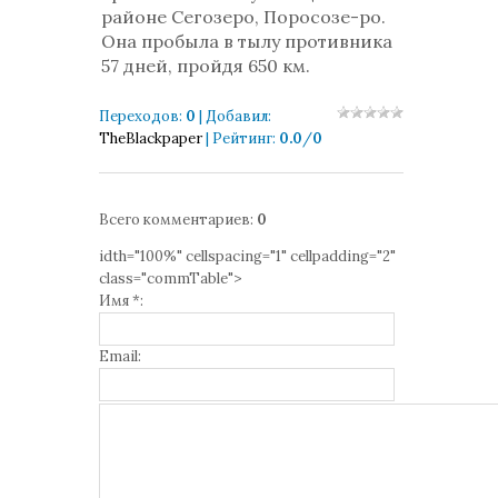
районе Сегозеро, Поросозе-ро.
Она пробыла в тылу противника
57 дней, пройдя 650 км.
Переходов
:
0
|
Добавил
:
TheBlackpaper
|
Рейтинг
:
0.0
/
0
Всего комментариев
:
0
idth="100%" cellspacing="1" cellpadding="2"
class="commTable">
Имя *:
Email: