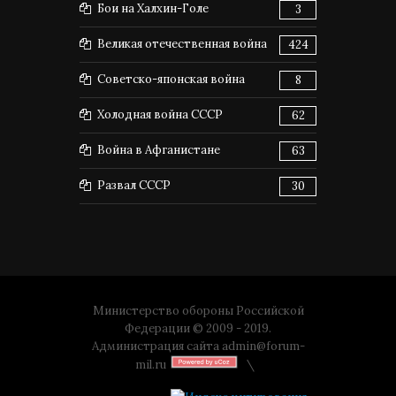
Бои на Халхин-Голе
3
Великая отечественная война
424
Советско-японская война
8
Холодная война СССР
62
Война в Афганистане
63
Развал СССР
30
Министерство обороны Российской
Федерации © 2009 - 2019.
Администрация сайта
admin@forum-
mil.ru