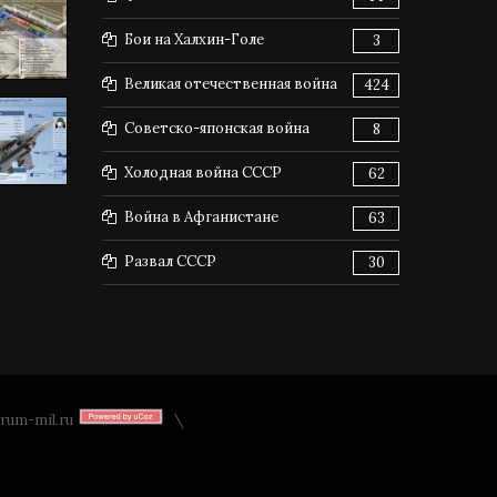
Бои на Халхин-Голе
3
Великая отечественная война
424
Советско-японская война
8
Холодная война СССР
62
Война в Афганистане
63
Развал СССР
30
rum-mil.ru