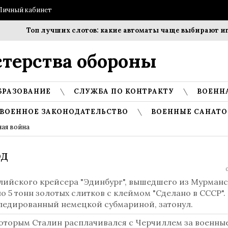
Личный кабинет
Топ лучших слотов: какие автоматы чаще выбирают игро
терства обороны
БРАЗОВАНИЕ
СЛУЖБА ПО КОНТРАКТУ
ВОЕНН
ВОЕННОЕ ЗАКОНОДАТЕЛЬСТВО
ВОЕННЫЕ САНАТО
ная война
од
0
лийского крейсера "Эдинбург", вышедшего из Мурманс
ло 5 тонн золотых слитков с клеймом "Сделано в СССР".
педированный немецкой субмариной, затонул.
которым Сталин расплачивался с Черчиллем за военны