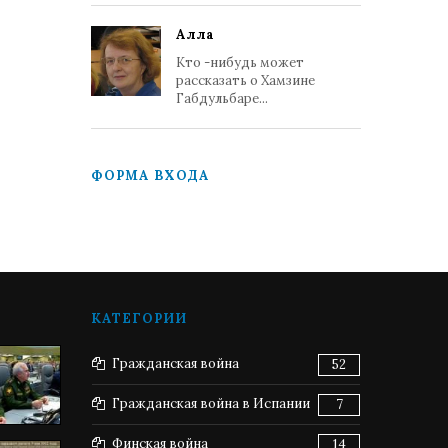
Алла
Кто -нибудь может
рассказать о Хамзине
Габдульбаре...
ФОРМА ВХОДА
КАТЕГОРИИ
Гражданская война
52
Гражданская война в Испании
7
Финская война
14