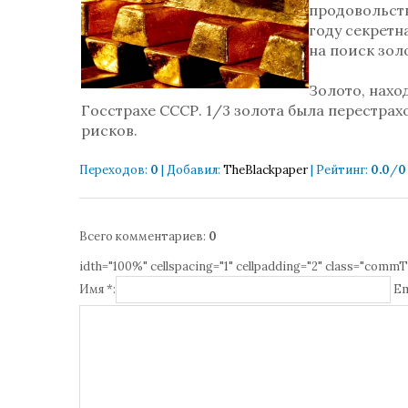
продовольств
году секретн
на поиск золо
Золото, нахо
Госстрахе СССР. 1/3 золота была перестра
рисков.
Переходов
:
0
|
Добавил
:
TheBlackpaper
|
Рейтинг
:
0.0
/
0
Всего комментариев
:
0
idth="100%" cellspacing="1" cellpadding="2" class="commT
Имя *:
Em