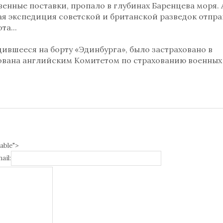
енные поставки, пропало в глубинах Баренцева моря. А
ая экспедиция советской и британской разведок отпр
та...
дившееся на борту «Эдинбурга», было застраховано в
хована английским Комитетом по страхованию военных
able">
ail: