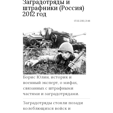
Заградотряды и
штрафники (Россия)
2012 год
07.02.2013, 21:46
Борис Юлин, историк и
военный эксперт, о мифах,
связанных с штрафными
частями и заградотрядами.
Заградотряды стояли позади
колеблющихся войск и