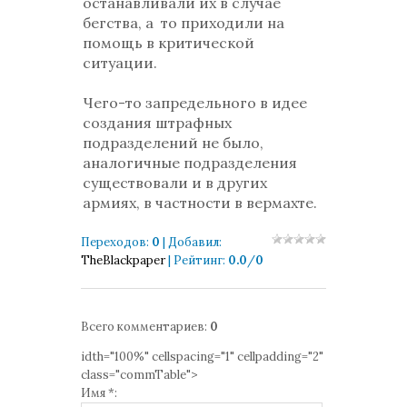
останавливали их в случае
бегства, а то приходили на
помощь в критической
ситуации.
Чего-то запредельного в идее
создания штрафных
подразделений не было,
аналогичные подразделения
существовали и в других
армиях, в частности в вермахте.
Переходов
:
0
|
Добавил
:
TheBlackpaper
|
Рейтинг
:
0.0
/
0
Всего комментариев
:
0
idth="100%" cellspacing="1" cellpadding="2"
class="commTable">
Имя *: