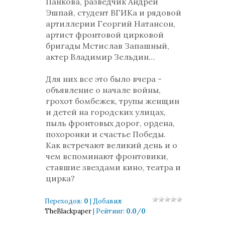
Панкова, разведчик Андрей
Эшпай, студент ВГИКа и рядовой
артиллерии Георгий Натансон,
артист фронтовой цирковой
бригады Мстислав Запашный,
актер Владимир Зельдин…
Для них все это было вчера -
объявление о начале войны,
грохот бомбежек, трупы женщин
и детей на городских улицах,
пыль фронтовых дорог, ордена,
похоронки и счастье Победы.
Как встречают великий день и о
чем вспоминают фронтовики,
ставшие звездами кино, театра и
цирка?
Переходов
:
0
|
Добавил
:
TheBlackpaper
|
Рейтинг
:
0.0
/
0