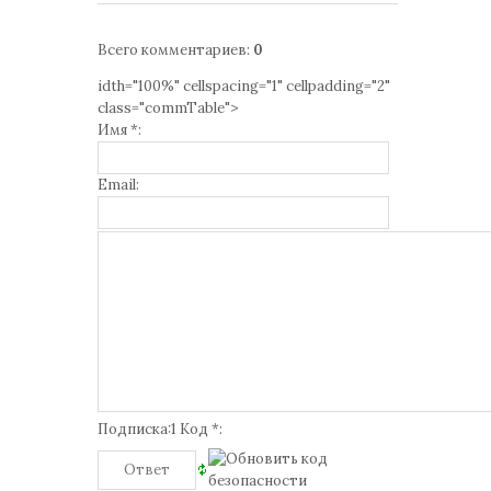
Всего комментариев
:
0
idth="100%" cellspacing="1" cellpadding="2"
class="commTable">
Имя *:
Email:
Подписка:1 Код *: