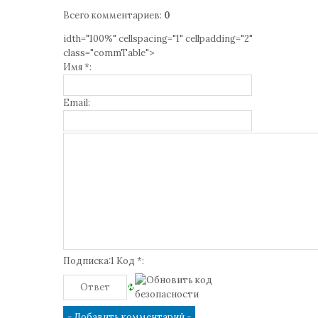
Всего комментариев
:
0
idth="100%" cellspacing="1" cellpadding="2"
class="commTable">
Имя *:
Email:
Подписка:1 Код *: