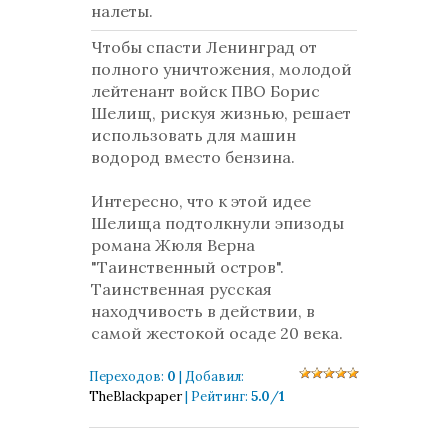
налеты.
Чтобы спасти Ленинград от
полного уничтожения, молодой
лейтенант войск ПВО Борис
Шелищ, рискуя жизнью, решает
использовать для машин
водород вместо бензина.
Интересно, что к этой идее
Шелища подтолкнули эпизоды
романа Жюля Верна
"Таинственный остров".
Таинственная русская
находчивость в действии, в
самой жестокой осаде 20 века.
Переходов
:
0
|
Добавил
:
TheBlackpaper
|
Рейтинг
:
5.0
/
1