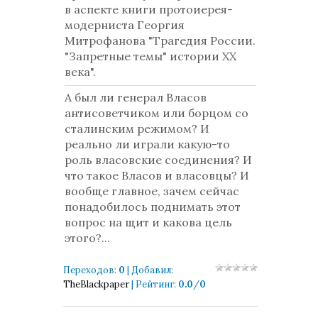
в аспекте книги протоиерея-
модерниста Георгия
Митрофанова "Трагедия России.
"Запретные темы" истории ХХ
века".
А был ли генерал Власов
антисоветчиком или борцом со
сталинским режимом? И
реально ли играли какую-то
роль власовские соединения? И
что такое Власов и власовцы? И
вообще главное, зачем сейчас
понадобилось поднимать этот
вопрос на щит и какова цель
этого?...
Переходов
:
0
|
Добавил
:
TheBlackpaper
|
Рейтинг
:
0.0
/
0