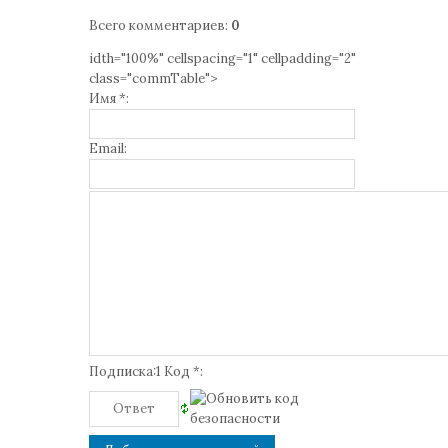
Всего комментариев
:
0
idth="100%" cellspacing="1" cellpadding="2"
class="commTable">
Имя *:
Email:
Подписка:1 Код *: