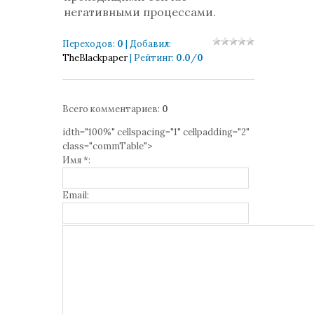
негативными процессами.
Переходов
:
0
|
Добавил
:
TheBlackpaper
|
Рейтинг
:
0.0
/
0
Всего комментариев
:
0
idth="100%" cellspacing="1" cellpadding="2"
class="commTable">
Имя *:
Email: