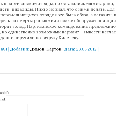
ь в партизанские отряды, но оставались еще старики,
ети, инвалиды. Никто не знал, что с ними делать. Для
перемещающихся отрядов это была обуза, а оставить в
бречь на смерть: раньше или позже обнаружат полицаи
морит голод. Партизанское командование предложило
 но единственно возможный вариант – вывести несчас
адание поручили политруку Киселеву.
881 | Добавил:
Димон-Картон
| Дата:
28.05.2012
|
able">
ail: