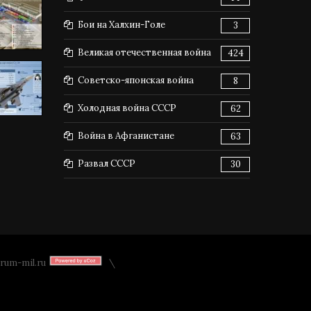
Бои на Халхин-Голе
3
Великая отечественная война
424
Советско-японская война
8
Холодная война СССР
62
Война в Афганистане
63
Развал СССР
30
rum-mil.ru