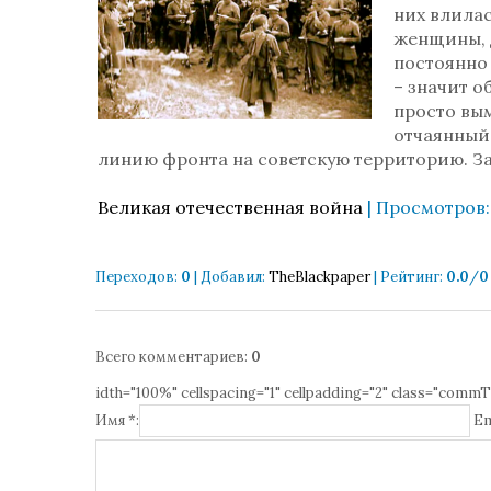
них влилас
женщины, д
постоянно 
– значит о
просто вы
отчаянный,
линию фронта на советскую территорию. З
Великая отечественная война
| Просмотров: 
Переходов
:
0
|
Добавил
:
TheBlackpaper
|
Рейтинг
:
0.0
/
0
Всего комментариев
:
0
idth="100%" cellspacing="1" cellpadding="2" class="commT
Имя *:
Em