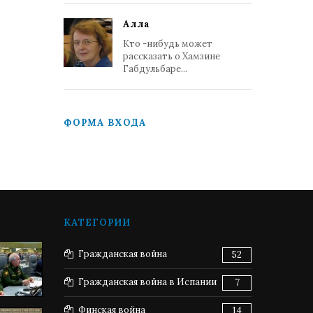
Алла
Кто -нибудь может
рассказать о Хамзине
Габдульбаре...
ФОРМА ВХОДА
КАТЕГОРИИ
Гражданская война
52
Гражданская война в Испании
7
Финская война
14