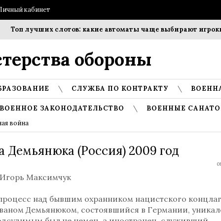
Личный кабинет
Топ лучших слотов: какие автоматы чаще выбирают игроки?
терства обороны
БРАЗОВАНИЕ
СЛУЖБА ПО КОНТРАКТУ
ВОЕНН
ВОЕННОЕ ЗАКОНОДАТЕЛЬСТВО
ВОЕННЫЕ САНАТО
ная война
а Демьянюка (Россия) 2009 год
08
 Игорь Максимчук
процесс над бывшим охранником нацистского концла
ваном Демьянюком, состоявшийся в Германии, уникал
одсудимым был не немец, а иностранец, служивший