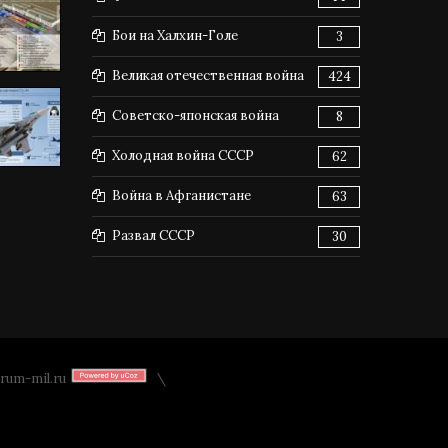
Бои на Халхин-Голе
3
Великая отечественная война
424
Советско-японская война
8
Холодная война СССР
62
Война в Афганистане
63
Развал СССР
30
rum-mil.ru