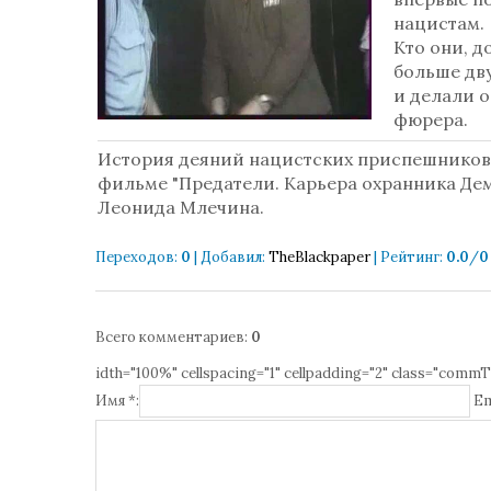
нацистам.
Кто они, 
больше дву
и делали о
фюрера.
История деяний нацистских приспешников 
фильме "Предатели. Карьера охранника Де
Леонида Млечина.
Переходов
:
0
|
Добавил
:
TheBlackpaper
|
Рейтинг
:
0.0
/
0
Всего комментариев
:
0
idth="100%" cellspacing="1" cellpadding="2" class="commT
Имя *:
Em