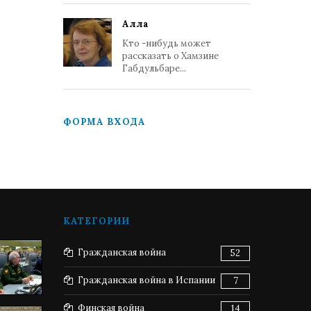
Алла
Кто -нибудь может
рассказать о Хамзине
Габдульбаре...
ФОРМА ВХОДА
КАТЕГОРИИ
Гражданская война
52
Гражданская война в Испании
7
Финская война
14