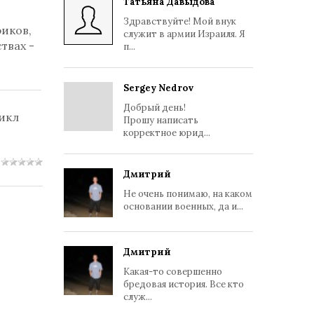
Татьяна Давыдова
Здравствуйте! Мой внук
иков,
служит в армии Израиля. Я
твах -
п...
Sergey Nedrov
Добрый день!
икл
Прошу написать
корректное юрид...
Дмитрий
Не очень понимаю, на каком
основании военных, да и...
Дмитрий
Какая-то совершенно
бредовая история. Все кто
служ...