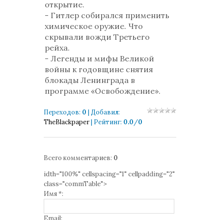
открытие.
- Гитлер собирался применить
химическое оружие. Что
скрывали вожди Третьего
рейха.
- Легенды и мифы Великой
войны к годовщине снятия
блокады Ленинграда в
программе «Освобождение».
Переходов
:
0
|
Добавил
:
TheBlackpaper
|
Рейтинг
:
0.0
/
0
Всего комментариев
:
0
idth="100%" cellspacing="1" cellpadding="2"
class="commTable">
Имя *:
Email: