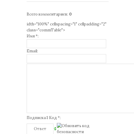
Всего комментариев
:
0
idth="100%" cellspacing="1" cellpadding="2"
class="commTable">
Имя *:
Email:
Подписка:1 Код *: