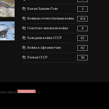
Бои на Халхин-Голе
3
Великая отечественная война
424
Советско-японская война
8
Холодная война СССР
62
Война в Афганистане
63
Развал СССР
30
rum-mil.ru