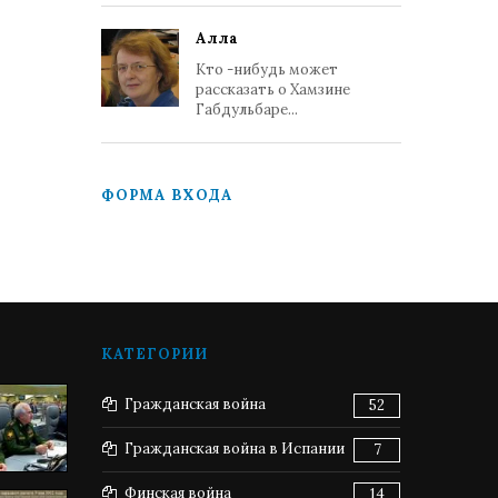
Алла
Кто -нибудь может
рассказать о Хамзине
Габдульбаре...
ФОРМА ВХОДА
КАТЕГОРИИ
Гражданская война
52
Гражданская война в Испании
7
Финская война
14