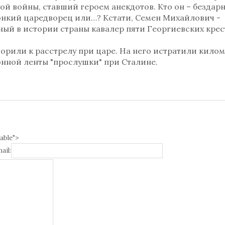
ой войны, ставший героем анекдотов. Кто он – бездар
тонкий царедворец или…? Кстати, Семен Михайлович -
ый в истории страны кавалер пяти Георгиевских крес
орили к расстрелу при царе. На него истратили кило
нной ленты "прослушки" при Сталине.
able">
ail: