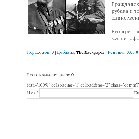
Гражданск
рубака и 
единственн
Его пригов
магнитофо
Переходов
:
0
|
Добавил
:
TheBlackpaper
|
Рейтинг
:
0.0
/
0
Всего комментариев
:
0
idth="100%" cellspacing="1" cellpadding="2" class="commT
Имя *:
Em