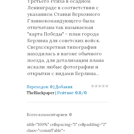
Третьего Рейха в осадном
Ленинграде в соответствии с
указанием Ставки Верховного
Главнокомандующего была
отпечатана так называемая
"карта Победы" - план города
Берлина для советских войск.
Сверхсекретная типография
находилась в вагоне обычного
поезда, для детализации плана
искали любые фотографии и
открытки с видами Берлина...
Переходов
:
0
|
Добавил
:
TheBlackpaper
|
Рейтинг
:
0.0
/
0
Всего комментариев
:
0
idth="100%" cellspacing="1" cellpadding="2"
class="commTable">