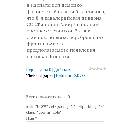
в Карпаты для немецко-
фашистской власти была такова,
что 8-я кавалерийская дивизия
СС «Флориан Гайер» в полном
составе с техникой, была в
срочном порядке переброшена с
фронта в места
предполагаемого появления
партизан Ковпака.
Переходов
:
0
|
Добавил
:
TheBlackpaper
|
Рейтинг
:
0.0
/
0
Всего комментариев
:
0
idth="100%" cellspacing="1" cellpadding="2"
class="commTable">
Имя *: