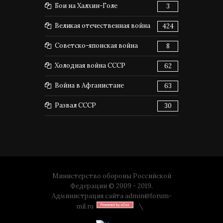
Бои на Халхин-Голе
3
Великая отечественная война
424
Советско-японская война
8
Холодная война СССР
62
Война в Афганистане
63
Развал СССР
30
Министерство обороны Российской
Федерации © 2009 - 2019.
Администрация сайта
admin@forum-
mil.ru