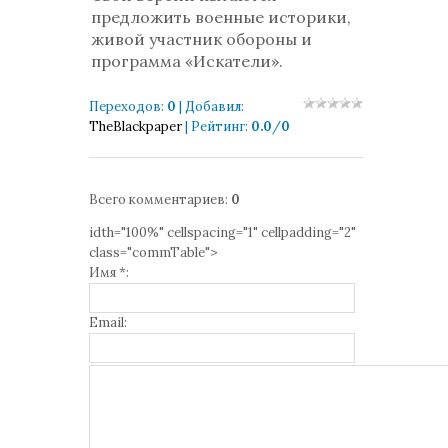
предложить военные историки,
живой участник обороны и
программа «Искатели».
Переходов
:
0
|
Добавил
:
TheBlackpaper
|
Рейтинг
:
0.0
/
0
Всего комментариев
:
0
idth="100%" cellspacing="1" cellpadding="2"
class="commTable">
Имя *:
Email: