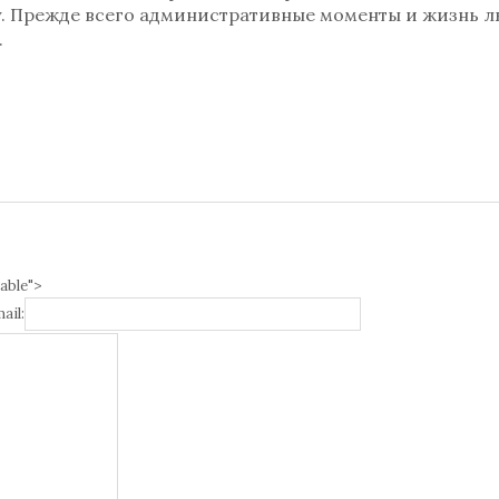
ду. Прежде всего административные моменты и жизнь л
.
able">
ail: