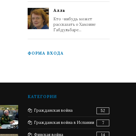
Алла
Кто -нибудь может
рассказать о Хамзине
Габдульбаре...
ФОРМА ВХОДА
КАТЕГОРИИ
Гражданская война
52
Гражданская война в Испании
7
Финская война
14