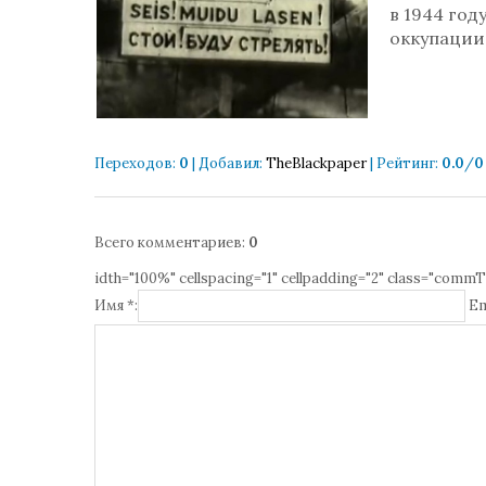
в 1944 го
оккупации
Переходов
:
0
|
Добавил
:
TheBlackpaper
|
Рейтинг
:
0.0
/
0
Всего комментариев
:
0
idth="100%" cellspacing="1" cellpadding="2" class="commT
Имя *:
Em