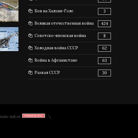
Бои на Халхин-Голе
3
Великая отечественная война
424
Советско-японская война
8
Холодная война СССР
62
Война в Афганистане
63
Развал СССР
30
rum-mil.ru