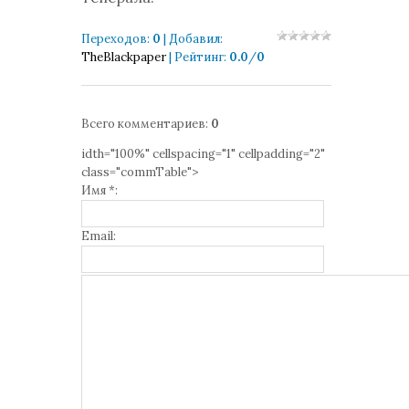
Переходов
:
0
|
Добавил
:
TheBlackpaper
|
Рейтинг
:
0.0
/
0
Всего комментариев
:
0
idth="100%" cellspacing="1" cellpadding="2"
class="commTable">
Имя *:
Email: