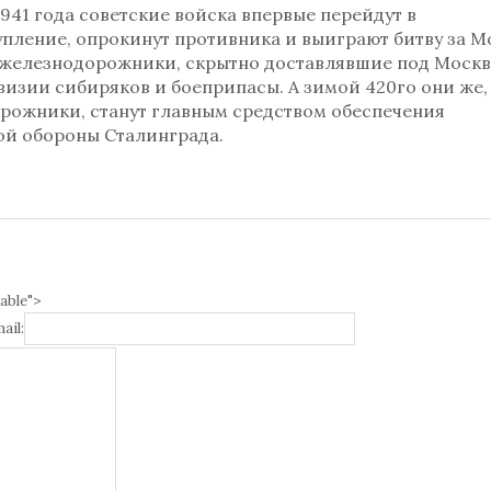
1941 года советские войска впервые перейдут в
пление, опрокинут противника и выиграют битву за М
 железнодорожники, скрытно доставлявшие под Москв
изии сибиряков и боеприпасы. А зимой 420го они же,
рожники, станут главным средством обеспечения
ой обороны Сталинграда.
able">
ail: