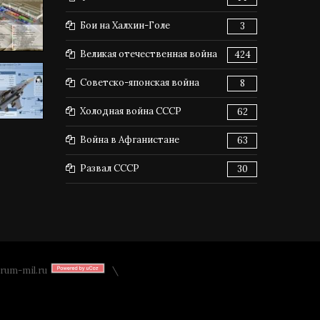
Бои на Халхин-Голе
3
Великая отечественная война
424
Советско-японская война
8
Холодная война СССР
62
Война в Афганистане
63
Развал СССР
30
rum-mil.ru