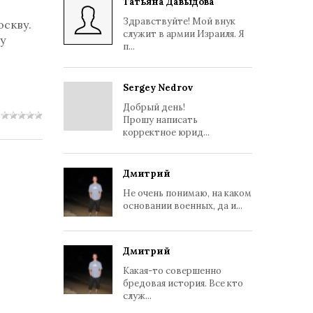
Татьяна Давыдова
Здравствуйте! Мой внук
оскву.
служит в армии Израиля. Я
у
п...
Sergey Nedrov
Добрый день!
Прошу написать
корректное юрид...
Дмитрий
Не очень понимаю, на каком
основании военных, да и...
Дмитрий
Какая-то совершенно
бредовая история. Все кто
служ...