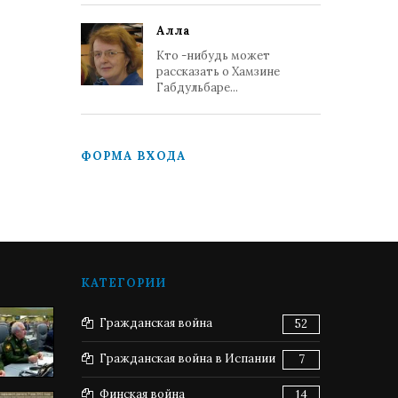
Алла
Кто -нибудь может
рассказать о Хамзине
Габдульбаре...
ФОРМА ВХОДА
КАТЕГОРИИ
Гражданская война
52
Гражданская война в Испании
7
Финская война
14