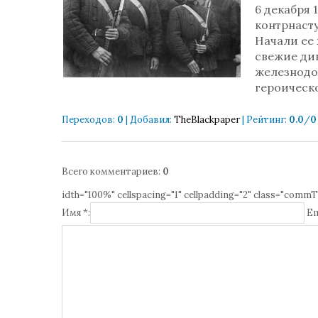
6 декабря 
контрнасту
Начали ее
свежие див
железнодо
героическ
Переходов
:
0
|
Добавил
:
TheBlackpaper
|
Рейтинг
:
0.0
/
0
Всего комментариев
:
0
idth="100%" cellspacing="1" cellpadding="2" class="commT
Имя *:
Em