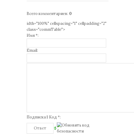
Всего комментариев
:
0
idth="100%" cellspacing="1" cellpadding="2"
class="commTable">
Имя *:
Email:
Подписка:1 Код *: