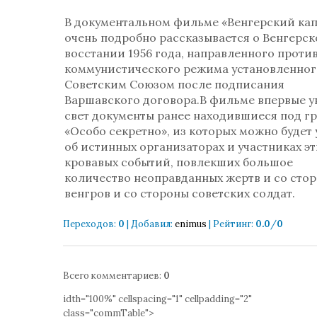
В документальном фильме «Венгерский ка
очень подробно рассказывается о Венгерс
восстании 1956 года, направленного проти
коммунистического режима установленног
Советским Союзом после подписания
Варшавского договора.В фильме впервые у
свет документы ранее находившиеся под 
«Особо секретно», из которых можно будет 
об истинных организаторах и участниках эт
кровавых событий, повлекших большое
количество неоправданных жертв и со сто
венгров и со стороны советских солдат.
Переходов
:
0
|
Добавил
:
enimus
|
Рейтинг
:
0.0
/
0
Всего комментариев
:
0
idth="100%" cellspacing="1" cellpadding="2"
class="commTable">