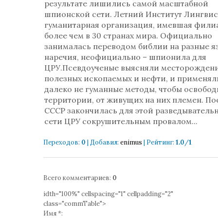
результате лишились самой масштабной
шпионской сети. Летний Институт Лингвис
гуманитарная организация, имевшая фили
более чем в 30 странах мира. Официально
занималась переводом библии на разные я
наречия, неофициально – шпионила для
ЦРУ.Псевдоученые выясняли месторожден
полезных ископаемых и нефти, и применял
далеко не гуманные методы, чтобы освобод
территории, от живущих на них племен. По
СССР закончилась для этой разведыватель
сети ЦРУ сокрушительным провалом...
Переходов
:
0
|
Добавил
:
enimus
|
Рейтинг
:
1.0
/
1
Всего комментариев
:
0
idth="100%" cellspacing="1" cellpadding="2"
class="commTable">
Имя *: