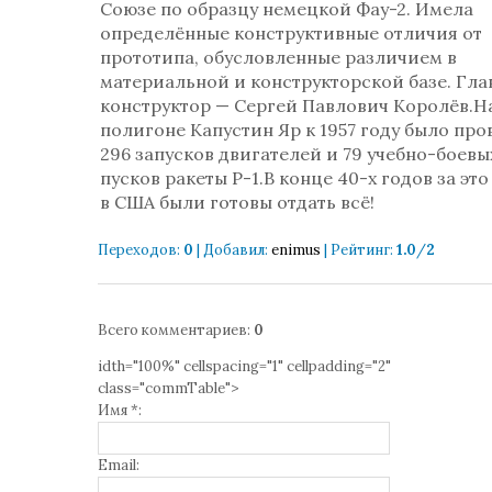
Союзе по образцу немецкой Фау-2. Имела
определённые конструктивные отличия от
прототипа, обусловленные различием в
материальной и конструкторской базе. Гл
конструктор — Сергей Павлович Королёв.Н
полигоне Капустин Яр к 1957 году было про
296 запусков двигателей и 79 учебно-боевы
пусков ракеты Р-1.В конце 40-х годов за это
в США были готовы отдать всё!
Переходов
:
0
|
Добавил
:
enimus
|
Рейтинг
:
1.0
/
2
Всего комментариев
:
0
idth="100%" cellspacing="1" cellpadding="2"
class="commTable">
Имя *:
Email: