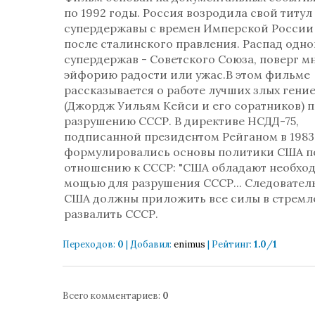
по 1992 годы. Россия возродила свой титул
супердержавы с времен Имперской России
после сталинского правления. Распад одно
супердержав - Советского Союза, поверг м
эйфорию радости или ужас.В этом фильме
рассказывается о работе лучших злых гени
(Джордж Уильям Кейси и его соратников) 
разрушению СССР. В директиве НСДД-75,
подписанной президентом Рейганом в 1983 
формулировались основы политики США п
отношению к СССР: "США обладают необхо
мощью для разрушения СССР... Следовател
США должны приложить все силы в стрем
развалить СССР.
Переходов
:
0
|
Добавил
:
enimus
|
Рейтинг
:
1.0
/
1
Всего комментариев
:
0