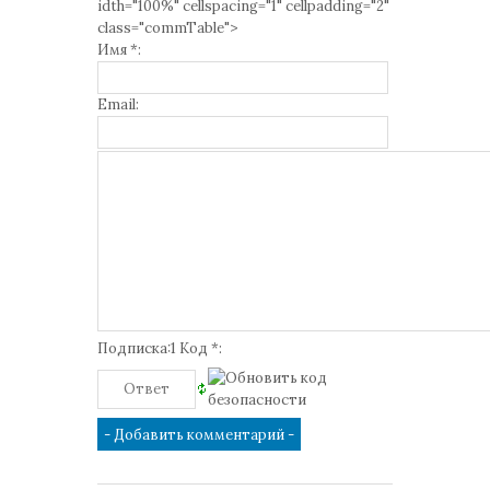
idth="100%" cellspacing="1" cellpadding="2"
class="commTable">
Имя *:
Email:
Подписка:1 Код *: