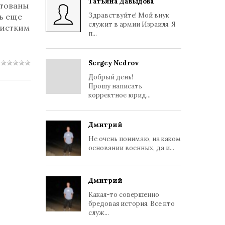
Татьяна Давыдова
стованы
Здравствуйте! Мой внук
ть еще
служит в армии Израиля. Я
вистким
п...
Sergey Nedrov
Добрый день!
Прошу написать
корректное юрид...
Дмитрий
Не очень понимаю, на каком
основании военных, да и...
Дмитрий
Какая-то совершенно
бредовая история. Все кто
служ...