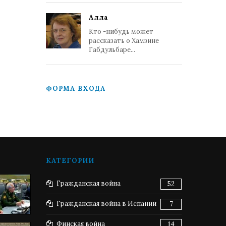
Алла
Кто -нибудь может
рассказать о Хамзине
Габдульбаре...
ФОРМА ВХОДА
КАТЕГОРИИ
Гражданская война
52
Гражданская война в Испании
7
Финская война
14