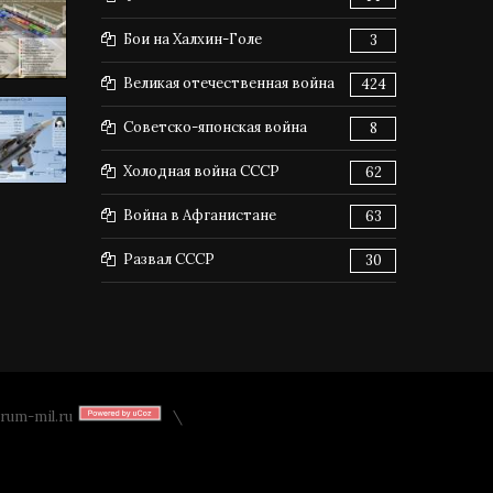
Бои на Халхин-Голе
3
Великая отечественная война
424
Советско-японская война
8
Холодная война СССР
62
Война в Афганистане
63
Развал СССР
30
rum-mil.ru