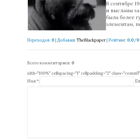
В сентябре 1
и высланы за
была более 
элементам, п
Переходов
:
0
|
Добавил
:
TheBlackpaper
|
Рейтинг
:
0.0
/
0
Всего комментариев
:
0
idth="100%" cellspacing="1" cellpadding="2" class="commT
Имя *:
Em