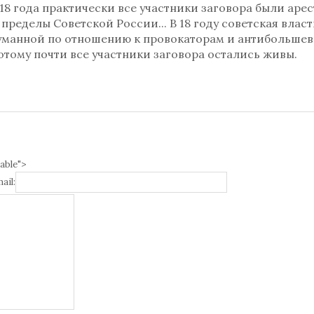
918 года практически все участники заговора были аре
 пределы Советской России... В 18 году советская влас
гуманной по отношению к провокаторам и антибольше
отому почти все участники заговора остались живы.
able">
ail: