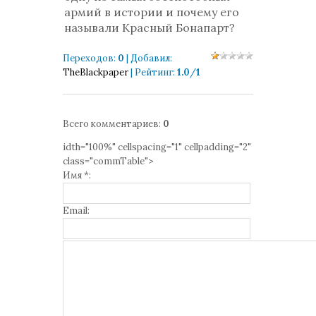
армий в истории и почему его
называли Красный Бонапарт?
Переходов
:
0
|
Добавил
:
TheBlackpaper
|
Рейтинг
:
1.0
/
1
Всего комментариев
:
0
idth="100%" cellspacing="1" cellpadding="2"
class="commTable">
Имя *:
Email: