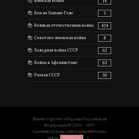
Финская война
14
Бои на Халхин-Голе
3
Великая отечественная война
424
Советско-японская война
8
Холодная война СССР
62
Война в Афганистане
63
Развал СССР
30
Министерство обороны Российской
Федерации © 2009 - 2019.
Администрация сайта
admin@forum-
mil.ru