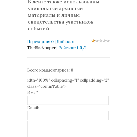
В ленте также использованы
уникальные архивные
материалы и личные
свидетельства участников
событий.
Переходов
:
0
|
Добавил
:
TheBlackpaper
|
Рейтинг
:
1.0
/
1
Всего комментариев
:
0
idth="100%" cellspacing="1" cellpadding="2"
class="commTable">
Имя *:
Email: