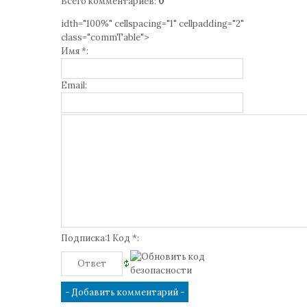
Всего комментариев
:
0
idth="100%" cellspacing="1" cellpadding="2"
class="commTable">
Имя *:
Email:
Подписка:1 Код *: