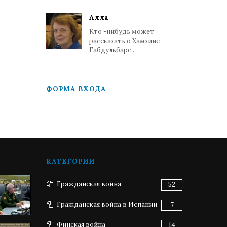
Алла
Кто -нибудь может
рассказать о Хамзине
Габдульбаре...
ФОРМА ВХОДА
КАТЕГОРИИ
Гражданская война
52
Гражданская война в Испании
7
Финская война
14