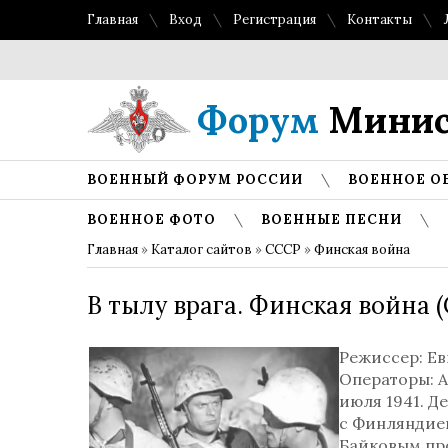
Главная
Вход
Регистрация
Контакты
Форум
Минис
ВОЕННЫЙ ФОРУМ РОССИИ
ВОЕННОЕ О
ВОЕННОЕ ФОТО
ВОЕННЫЕ ПЕСНИ
Главная
»
Каталог сайтов
»
СССР
»
Финская война
В тылу врага. Финская война 
Режиссер: Е
Операторы: А
июля 1941. Д
с Финляндией
Байковым про