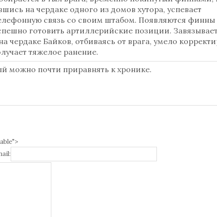
шись на чердаке одного из домов хутора, успевает
елефонную связь со своим штабом. Появляются финны
пешно готовить артиллерийские позиции. Завязывает
а чердаке Байков, отбиваясь от врага, умело корректи
олучает тяжелое ранение.
й можно почти приравнять к хронике.
able">
ail: