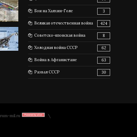
Бои на Халхин-Голе
3
Великая отечественная война
424
Советско-японская война
8
Холодная война СССР
62
Война в Афганистане
63
Развал СССР
30
rum-mil.ru