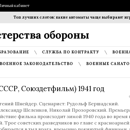
Личный кабинет
Топ лучших слотов: какие автоматы чаще выбирают игрок
терства обороны
БРАЗОВАНИЕ
СЛУЖБА ПО КОНТРАКТУ
ВОЕНН
ВОЕННОЕ ЗАКОНОДАТЕЛЬСТВО
ВОЕННЫЕ САНАТО
(СССР, Союздетфильм) 1941 год
вгений Шнейдер. Сценарист: Рудольф Бершадский.
лександр Шеленков, Николай Прозоровский. Премьера
ействие фильма происходит зимой 1940 года во время
. Трое советских разведчиков во главе с красноарме
бирается в тыл врага, временно покинутый финнами, 