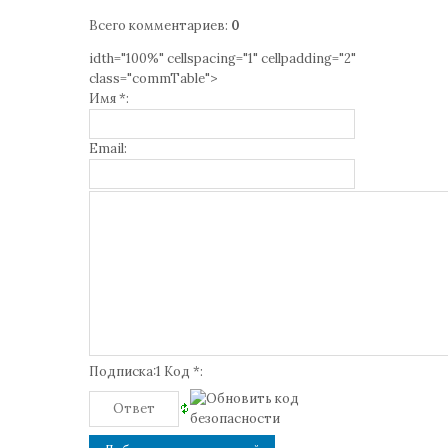
Всего комментариев
:
0
idth="100%" cellspacing="1" cellpadding="2"
class="commTable">
Имя *:
Email:
Подписка:1 Код *: