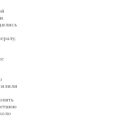
ой
и.
одились
нералу,
ие
о
осилили
опять
летнюю
коло