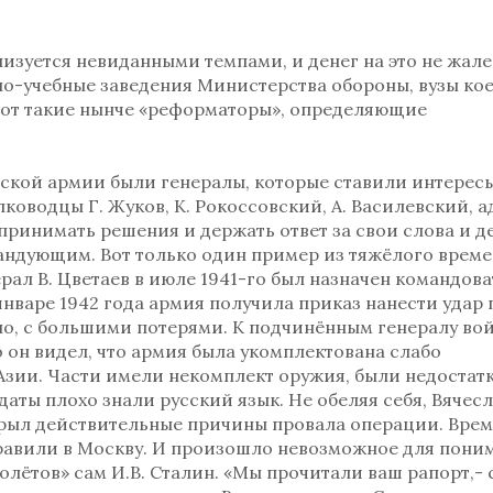
лизуется невиданными темпами, и денег на это не жале
нно-учебные заведения Министерства обороны, вузы ко
 Вот такие нынче «реформаторы», определяющие
етской армии были генералы, которые ставили интерес
ководцы Г. Жуков, К. Рокоссовский, А. Василевский, 
принимать решения и держать ответ за свои слова и д
ндующим. Вот только один пример из тяжёлого врем
ал В. Цветаев в июле 1941-го был назначен командова
нваре 1942 года армия получила приказ нанести удар 
о, с большими потерями. К подчинённым генералу вой
 он видел, что армия была укомплектована слабо
зии. Части имели некомплект оружия, были недостатк
аты плохо знали русский язык. Не обеляя себя, Вячес
крыл действительные причины провала операции. Врем
правили в Москву. И произошло невозможное для пони
олётов» сам И.В. Сталин. «Мы прочитали ваш рапорт,- 