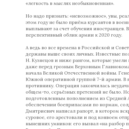
«легкость в мыслях необыкновенная».
Но надо признать: «невозможное», увы, реа
этом году не было приёма курсантов в вое
выплывают за счет обучения иностранцев.
перспективный облик армии к 2020 году.
А ведь во все времена в Российской и Сов
державы выше своих личных. Известные пол
Н. Кузнецов и ниже рангом, которые умели 
даже перед грозным Верховным Главнокома
начала Великой Отечественной войны. Генер
Южной оперативной группой 7-й армии. В я
противнику. Операция закончилась неудачн
общем-то, серьёзных претензий не было. Но
подготовленным пополнением из Средней А
обеспечении боеприпасами по нормам, солд
Дмитриевич написал рапорт, в котором вс
суровое, его арестовали и под конвоем от
нынешних умников: его вызвал «на разбор п