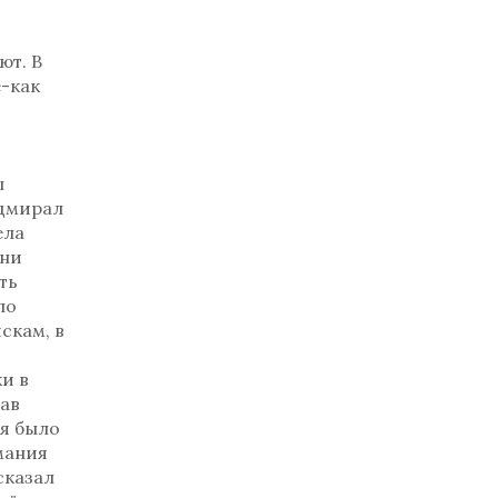
ют. В
е-как
ы
адмирал
ела
ени
ть
по
скам, в
и в
лав
я было
мания
сказал