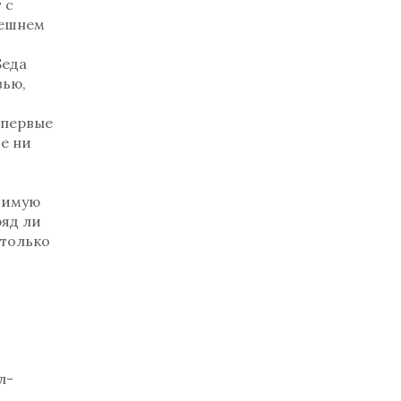
 с
нешнем
Беда
вью,
Впервые
е ни
чимую
ряд ли
 только
л-