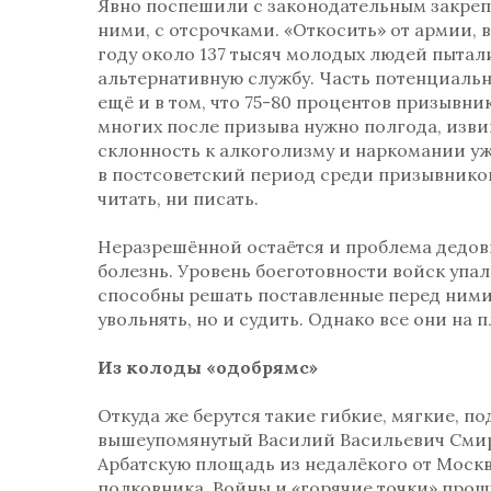
Явно поспешили с законодательным закрепле
ними, с отсрочками. «Откосить» от армии, 
году около 137 тысяч молодых людей пытал
альтернативную службу. Часть потенциаль
ещё и в том, что 75-80 процентов призывн
многих после призыва нужно полгода, изви
склонность к алкоголизму и наркомании уж
в постсоветский период среди призывнико
читать, ни писать.
Неразрешённой остаётся и проблема дедов
болезнь. Уровень боеготовности войск упа
способны решать поставленные перед ними 
увольнять, но и судить. Однако все они на п
Из колоды «одобрямс»
Откуда же берутся такие гибкие, мягкие, по
вышеупомянутый Василий Васильевич Смирн
Арбатскую площадь из недалёкого от Моск
полковника. Войны и «горячие точки» прош