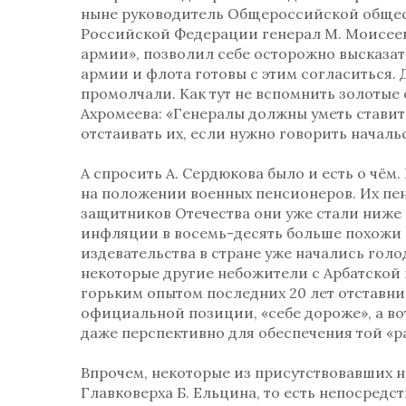
ныне руководитель Общероссийской общес
Российской Федерации генерал М. Моисее
армии», позволил себе осторожно высказать
армии и флота готовы с этим согласиться. 
промолчали. Как тут не вспомнить золотые
Ахромеева: «Генералы должны уметь стави
отстаивать их, если нужно говорить началь
А спросить А. Сердюкова было и есть о чём.
на положении военных пенсионеров. Их пен
защитников Отечества они уже стали ниже 
инфляции в восемь-десять больше похожи 
издевательства в стране уже начались гол
некоторые другие небожители с Арбатской 
горьким опытом последних 20 лет отставни
официальной позиции, «себе дороже», а во
даже перспективно для обеспечения той «р
Впрочем, некоторые из присутствовавших 
Главковерха Б. Ельцина, то есть непосредс