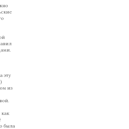
ожно
ьские
то
ой
лавил
дами.
а эту
)
ном из
вой.
 как
ё
о была