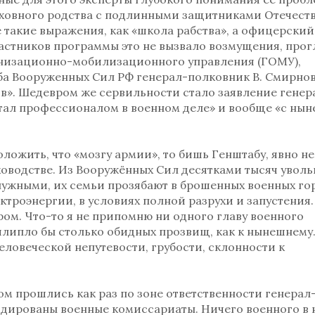
уховного родства с подлинными защитниками Отечеств
такие выражения, как «школа рабства», а офицерский
частников программы это не вызвало возмущения, про
анизационно-мобилизационного управления (ГОМУ),
ба Вооруженных Сил РФ генерал-полковник В. Смирнов
в». Шедевром же сервильности стало заявление генер
е стал профессионалом в военном деле» и вообще «с ны
оложить, что «мозгу армии», то бишь Генштабу, явно не
ководстве. Из Вооружённых Сил десятками тысяч увол
нужными, их семьи прозябают в брошенных военных го
ектроэнергии, в условиях полной разрухи и запустения.
ром. Что-то я не припомню ни одного главу военного
илипло бы столько обидных прозвищ, как к нынешнему.
еловеческой непутевости, грубости, склонности к
ом прошлись как раз по зоне ответственности генерал
идированы военные комиссариаты. Ничего военного в 