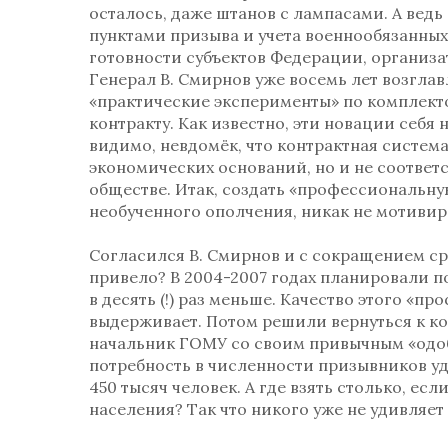
осталось, даже штанов с лампасами. А вед
пунктами призыва и учета военнообязанны
готовности субъектов Федерации, организ
Генерал В. Смирнов уже восемь лет возгла
«практические эксперименты» по комплек
контракту. Как известно, эти новации себя 
видимо, невдомёк, что контрактная систем
экономических оснований, но и не соответ
обществе. Итак, создать «профессиональную
необученного ополчения, никак не мотивир
Согласился В. Смирнов и с сокращением сро
привело? В 2004-2007 годах планировали по
в десять (!) раз меньше. Качество этого «
выдерживает. Потом решили вернуться к к
начальник ГОМУ со своим привычным «одоб
потребность в численности призывников уд
450 тысяч человек. А где взять столько, ес
населения? Так что никого уже не удивляет