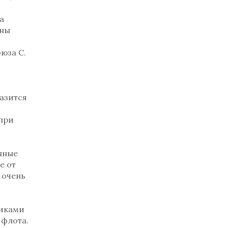
а
аны
юза С.
разится
 при
нные
е от
 очень
никами
 флота.