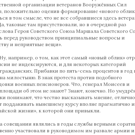
твенной организации ветеранов Вооружённых Сил
в, положительно оценив формирование «нового облик
ся в том смысле, что не все собравшиеся здесь ветер
Да, таковые там присутствовали, но в очередной раз
 слова Героя Советского Союза Маршала Советского Со
ть перед руководством принципиальные вопросы и
ству и неприятные вещи».
 Ну, например, о том, как этот самый «новый облик» от
сии не индексируются, и для некоторых категорий
гражданских. Прибавки по пять-семь процентов в год
на милостыню. В знак протеста против подобного
одовки военных пенсионеров. Что, генерал Моисеев и
площади об этом не знают? Знают, конечно. Но умудрё
ки понимают, что честно высказывать мнение, отлично
т поддакивать нынешнему курсу вполне прагматично и
айской жизни», к которой они привыкли.
на совещании являлись в годы службы верными сорат
твенно участвовали в руководимом им развале армии и