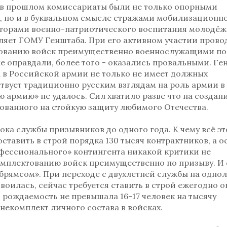
ь в прошлом комиссариаты были не только опорными
х, но и в буквальном смысле стражами мобилизационн
аторами военно-патриотического воспитания молодёж
вляет ГОМУ Генштаба. При его активном участии пров
тованию войск преимущественно военнослужащими по
не оправдали, более того - оказались провальными. Ге
а в Российской армии не только не имеет должных
ствует традиционно русским взглядам на роль армии в
 армию» не удалось. Сил хватило разве что на создан
ованного на стойкую защиту любимого Отечества.
ка службы призывников до одного года. К чему всё эт
ставить в строй порядка 130 тысяч контрактников, а 
профессионального» контингента никакой критики не
омплектованию войск преимущественно по призыву. И 
рямсом». При переходе с двухлетней службы на одно
воилась, сейчас требуется ставить в строй ежегодно о
ли рождаемость не превышала 16-17 человек на тысячу
 некомплект личного состава в войсках.