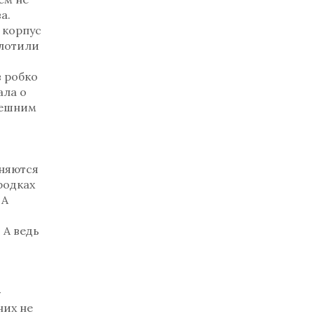
а.
 корпус
глотили
 робко
ала о
нешним
ьняются
родках
 А
 А ведь
-
них не