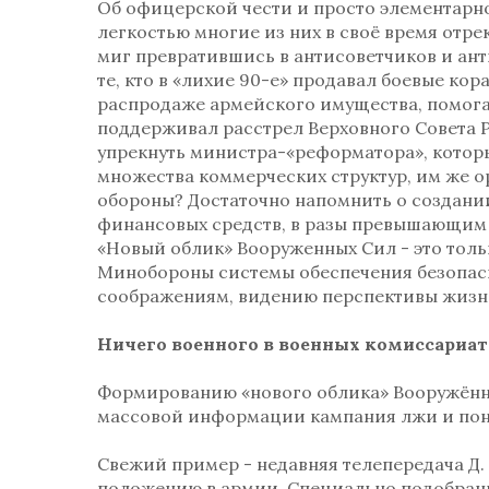
Об офицерской чести и просто элементарно
легкостью многие из них в своё время отре
миг превратившись в антисоветчиков и ант
те, кто в «лихие 90-е» продавал боевые кор
распродаже армейского имущества, помога
поддерживал расстрел Верховного Совета Р
упрекнуть министра-«реформатора», котор
множества коммерческих структур, им же о
обороны? Достаточно напомнить о создани
финансовых средств, в разы превышающим р
«Новый облик» Вооруженных Сил - это тол
Минобороны системы обеспечения безопас
соображениям, видению перспективы жизни
Ничего военного в военных комиссариат
Формированию «нового облика» Вооружённы
массовой информации кампания лжи и пон
Свежий пример - недавняя телепередача Д.
положению в армии. Специально подобранн