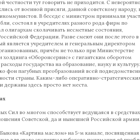
й честности тут говорить не приходится. С невероятн
клись от военной присяги, данной советскому народу, 
икоммунистов. В беседе с министром принимали учас
абли, состоял в учредителях разного рода фирм по
л олигархам сколачивать несметные состояния,
оссийской Федерации. Разве смеют они после этого в
ый является учредителем и генеральным директором
рганизованных, причём не только при Министерстве
и холдинга «Оборонсервис» с гигантским оборотом
асходы государства на образование, науку и культуру
ько фон пагубных преобразований всей подведомствен
ности страны. Каким-либо оперативно-стратегически
 державы здесь просто нет места.
ах
х Сил во многом способствует ведущаяся в средствах
ошения Советской, да и нынешней Российской армии
 Быкова «Картина маслом» на 5-м канале, посвященная
ые для этого эксперты глубокого понимания её пробл