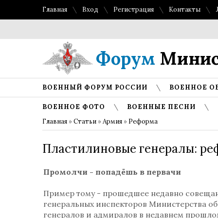
Главная
Вход
Регистрация
Контакты
Топ л
Форум
Минис
ВОЕННЫЙ ФОРУМ РОССИИ
ВОЕННОЕ О
ВОЕННОЕ ФОТО
ВОЕННЫЕ ПЕСНИ
Главная
»
Статьи
»
Армия
»
Реформа
Пластилиновые генералы: ре
Промолчи - попадёшь в первачи
Пример тому - прошедшее недавно совещан
генеральных инспекторов Министерства об
генералов и адмиралов в недавнем прошло