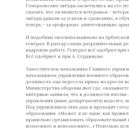
Генеральские звёзды засветились на его п
сказать, что он является ветераном - вете
звёзды давали за успехи в сражениях, в обу
теперь - за «реформы», уничтожающие арм
И подобных «военачальников» на Арбатской
генерал. В разгар самых разрушительных р
кадровую работу. Генерал всё одобрял при
Всё одобряет и при А. Сердюкове.
Заместителем начальника Главного управл
начальником управления военного образова
должность она пересела прямо из кресла 
Министерства обороны (вот где, оказываетс
интервью заявила, что в должности вполне 
управления (ныне департамента) недолго, 
Под управлением этих дам и проходит сего
образования. «Может, я не знаю, как правил
правильно организовать образовательный пр
возможное и невозможное...» Невольно всп