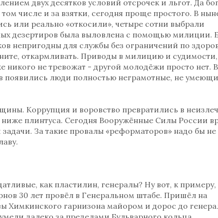
нием двух десятков условий отсрочек и льгот. Да бог
в том числе и за взятки, сегодня проще простого. В ны
ись или реально «откосили», четыре сотни выбрали
ных дезертиров была выловлена с помощью милиции. 
иков непригодны для службы без ограничений по здоро
ните, откармливать. Приводы в милицию и судимости,
е никого не тревожат - другой молодёжи просто нет. 
в появились люди полностью неграмотные, не умеющи
щины. Коррупция и воровство превратились в неизле
л ниже плинтуса. Сегодня Вооружённые Силы России в
задачи. За такие провалы «реформаторов» надо бы не
лаву.
датливые, как пластилин, генералы? Ну вот, к примеру,
ов 30 лет провёл в Генеральном штабе. Пришёл на
вы Химкинского гарнизона майором и дорос до генера
умели далеко за пределами Бульварного кольца.