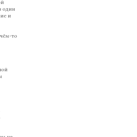
ой
в один
тие и
 чём-то
.
ной
м
.
ем не