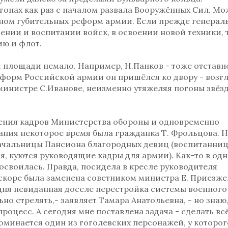
огонах как раз с началом развала Вооружённых Сил. М
раном губительных реформ армии. Если прежде генерал
чении и воспитании войск, в освоении новой техники, 
ию и флот.
 площади немало. Например, Н.Панков - тоже отставн
еформ Российской армии он пришёлся ко двору - возг
 министре С.Иванове, неизменно утяжеляя погоны звёз
ения кадров Министерства обороны и одновременно
ния некоторое время была гражданка Т. Фрольцова. Н
начальницы Пансиона благородных девиц (воспитанниц
я, куются руководящие кадры для армии). Как-то в од
освоилась. Правда, посидела в кресле руководителя
вскоре была заменена советником министра Е. Приезже
дня невиданная доселе перестройка системы военного
ьно стрелять,- заявляет Тамара Анатольевна, - но знаю,
оцесс. А сегодня мне поставлена задача - сделать вс
оминается один из гоголевских персонажей, у которог