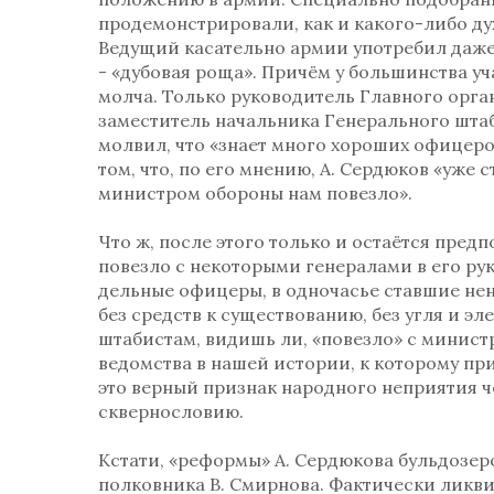
продемонстрировали, как и какого-либо д
Ведущий касательно армии употребил даже 
- «дубовая роща». Причём у большинства у
молча. Только руководитель Главного орг
заместитель начальника Генерального шта
молвил, что «знает много хороших офицеро
том, что, по его мнению, А. Сердюков «уж
министром обороны нам повезло».
Что ж, после этого только и остаётся предп
повезло с некоторыми генералами в его ру
дельные офицеры, в одночасье ставшие не
без средств к существованию, без угля и эл
штабистам, видишь ли, «повезло» с минист
ведомства в нашей истории, к которому пр
это верный признак народного неприятия ч
сквернословию.
Кстати, «реформы» А. Сердюкова бульдозер
полковника В. Смирнова. Фактически ликв