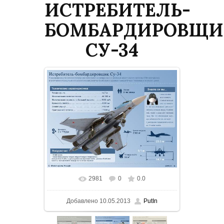
ИСТРЕБИТЕЛЬ-
БОМБАРДИРОВЩИ
СУ-34
2981
0
0.0
В реальном размере
1000x750
/
Добавлено
10.05.2013
PutIn
161.3Kb