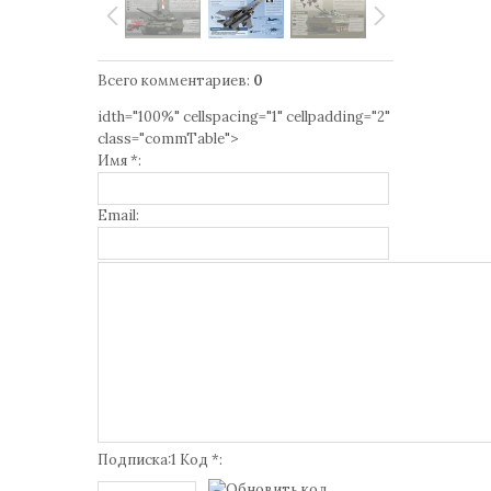
Всего комментариев
:
0
idth="100%" cellspacing="1" cellpadding="2"
class="commTable">
Имя *:
Email:
Подписка:1 Код *: