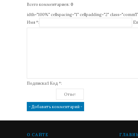
Всего комментариев
:
0
idth="100%" cellspacing="1" cellpadding="2" class="commT
Имя *:
Em
Подписка:1 Код *:
О САЙТЕ
ГЛАВН