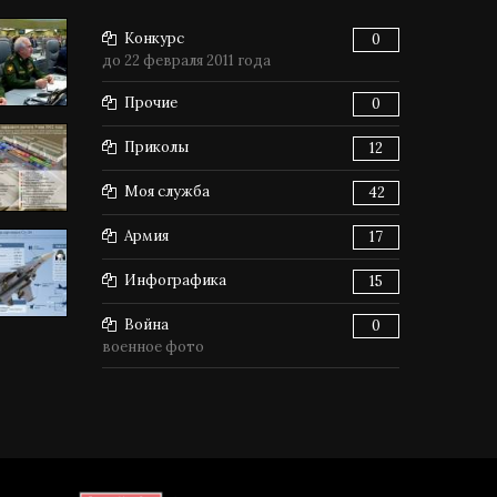
Конкурс
0
до 22 февраля 2011 года
Прочие
0
Приколы
12
Моя служба
42
Армия
17
Инфографика
15
Война
0
военное фото