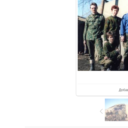
В р
Доба