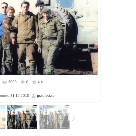
3098
0
4.4
еальном размере
1500x971
/ 184.0Kb
влено
31.12.2010
gordiscorp