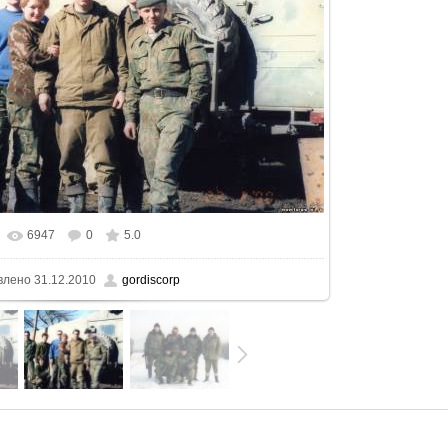
6947
0
5.0
еальном размере
1500x971
/ 184.0Kb
влено
31.12.2010
gordiscorp