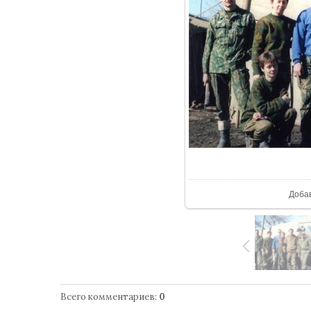
В р
Доба
Всего комментариев
:
0