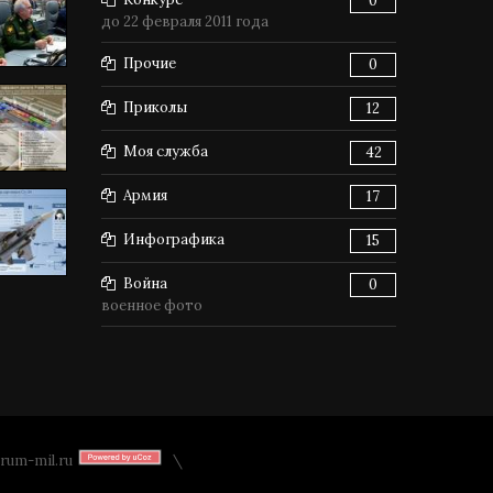
0
до 22 февраля 2011 года
Прочие
0
Приколы
12
Моя служба
42
Армия
17
Инфографика
15
Война
0
военное фото
rum-mil.ru