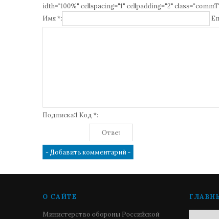
idth="100%" cellspacing="1" cellpadding="2" class="commT
Имя *:
Em
Подписка:1 Код *:
О САЙТЕ
ГЛАВН
Министерство обороны Российской