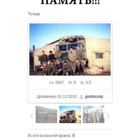
Чечня
2647
0
4.5
В реальном размере
1500x970
/
Добавлено
31.12.2010
gordiscorp
154.4Kb
Всего комментариев
:
0