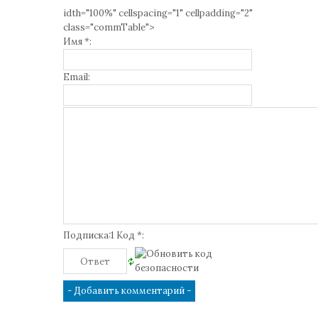
idth="100%" cellspacing="1" cellpadding="2"
class="commTable">
Имя *:
Email:
Подписка:1 Код *: