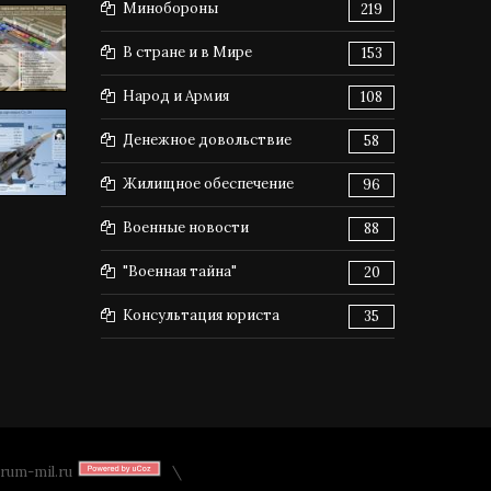
Минобороны
219
В стране и в Мире
153
Народ и Армия
108
Денежное довольствие
58
Жилищное обеспечение
96
Военные новости
88
"Военная тайна"
20
Консультация юриста
35
rum-mil.ru