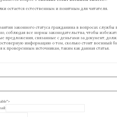
лки остается естественным и понятным для читателя.
рантия законного статуса гражданина в вопросах службы 
о, соблюдая все нормы законодательства, чтобы избежат
е предложения, связанные с деньгами за документ, дол
остоверную информацию о том, сколько стоит военный б
я к проверенным источникам, таким как данная статья.
able">
ail: