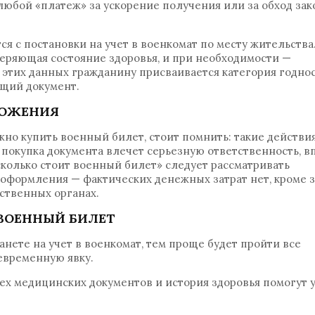
любой «платеж» за ускорение получения или за обход зак
я с постановки на учет в военкомат по месту жительства
веряющая состояние здоровья, и при необходимости —
этих данных гражданину присваивается категория годнос
ющий документ.
ЛОЖЕНИЯ
жно купить военный билет, стоит помнить: такие действи
покупка документа влечет серьезную ответственность, в
сколько стоит военный билет» следует рассматривать
оформления — фактических денежных затрат нет, кроме з
ственных органах.
 ВОЕННЫЙ БИЛЕТ
нете на учет в военкомат, тем проще будет пройти все
евременную явку.
ех медицинских документов и история здоровья помогут 