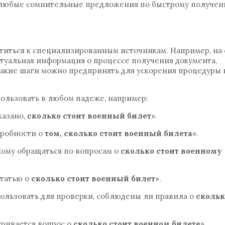
любые сомнительные предложения по быстрому получе
титься к специализированным источникам. Например, на 
туальная информация о процессе получения документа,
какие шаги можно предпринять для ускорения процедуры 
пользовать в любом падеже, например:
казано,
сколько стоит военный билет
».
дробности о
том, сколько стоит военный билета
».
 кому обращаться по вопросам о
сколько стоит военному
статью о
сколько стоит военный билет
».
льзовать для проверки, соблюдены ли правила о
скольк
тривается вопрос о
сколько стоит военном билете
».