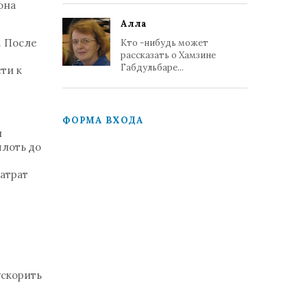
она
Алла
. После
Кто -нибудь может
рассказать о Хамзине
Габдульбаре...
ти к
ФОРМА ВХОДА
я
плоть до
атрат
ускорить