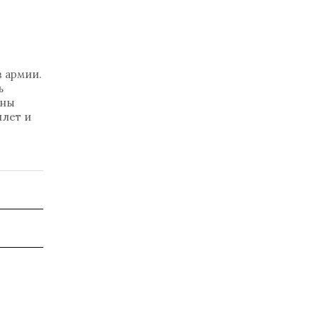
в армии.
ь
жны
илет и