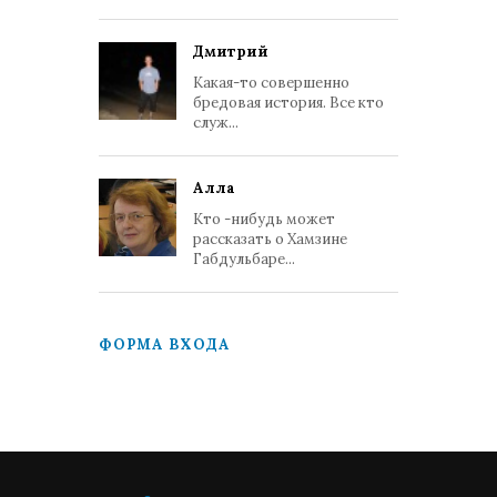
Дмитрий
Какая-то совершенно
бредовая история. Все кто
служ...
Алла
Кто -нибудь может
рассказать о Хамзине
Габдульбаре...
ФОРМА ВХОДА