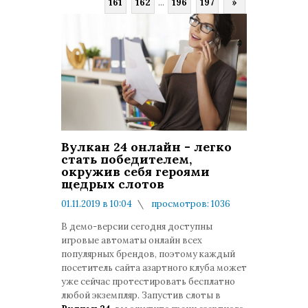
161
162
...
196
197
»
Вулкан 24 онлайн - легко
стать победителем,
окружив себя героями
щедрых слотов
01.11.2019 в 10:04
просмотров: 1036
комментариев: 0
В демо-версии сегодня доступны
игровые автоматы онлайн всех
популярных брендов, поэтому каждый
посетитель сайта азартного клуба может
уже сейчас протестировать бесплатно
любой экземпляр. Запустив слоты в