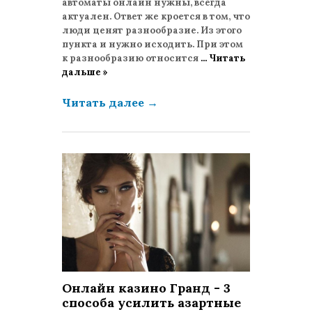
автоматы онлайн нужны, всегда
актуален. Ответ же кроется в том, что
люди ценят разнообразие. Из этого
пункта и нужно исходить. При этом
к разнообразию относится
...
Читать
дальше »
Читать далее
→
Онлайн казино Гранд - 3
способа усилить азартные