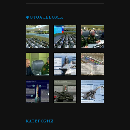
ФОТОАЛЬБОМЫ
КАТЕГОРИИ