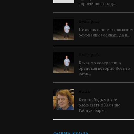
корректное юрид...
Дмитрий
Не очень понимаю, на каком
основании военных, да и...
Дмитрий
Какая-то совершенно
бредовая история. Все кто
служ...
Алла
Кто -нибудь может
рассказать о Хамзине
Габдульбаре...
ФОРМА ВХОДА