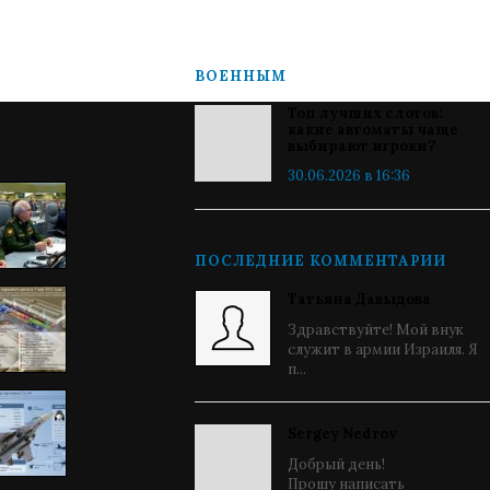
ВОЕННЫМ
Топ лучших слотов:
какие автоматы чаще
выбирают игроки?
30.06.2026 в 16:36
ПОСЛЕДНИЕ КОММЕНТАРИИ
Татьяна Давыдова
Здравствуйте! Мой внук
служит в армии Израиля. Я
п...
Sergey Nedrov
Добрый день!
Прошу написать