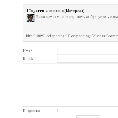
1
Торетто
[
Материал
]
(28.08.2016 01:31)
Наша армия может отразить любую угрозу и вы
idth="100%" cellspacing="1" cellpadding="2" class="com
Имя *:
Email:
Подписка:
1