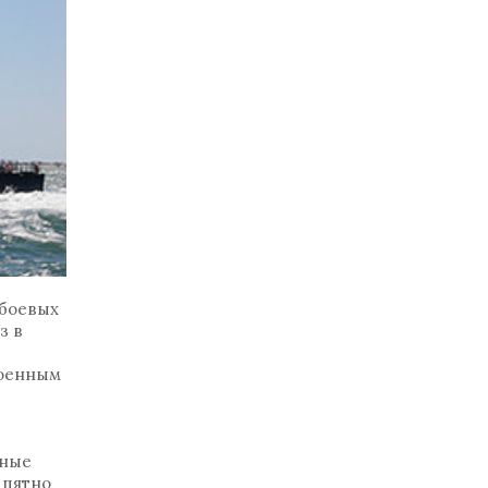
 боевых
з в
Военным
нные
 пятно