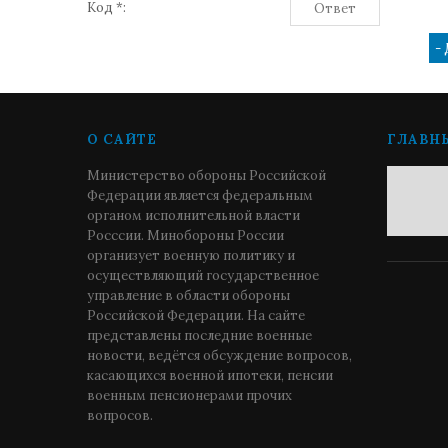
Код *:
О САЙТЕ
ГЛАВН
Министерство обороны Российской
Федерации является федеральным
органом исполнительной власти
Росссии. Минобороны России
организует военную политику и
осуществляющий государственное
управление в области обороны
Российской Федерации. На сайте
представлены последние военные
новости, ведётся обсуждение вопросов,
касающихся военной ипотеки, пенсии
военным пенсионерами прочих
вопросов.