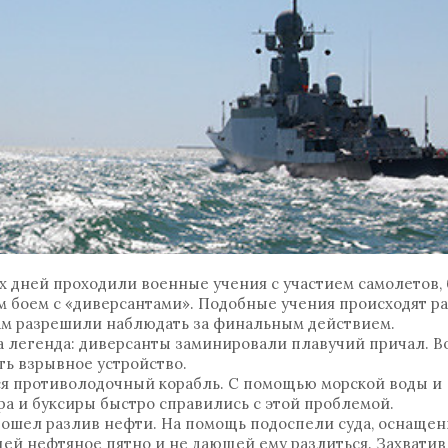
х дней проходили военные учения с участием самолетов,
 боем с «диверсантами». Подобные учения происходят ра
стам разрешили наблюдать за финальным действием.
ана легенда: диверсанты заминировали плавучий причал. 
ть взрывное устройство.
я противолодочный корабль. С помощью морской воды и
а и буксиры быстро справились с этой проблемой.
изошел разлив нефти. На помощь подоспели суда, оснаще
й нефтяное пятно и не дающей ему разлиться. Захватив