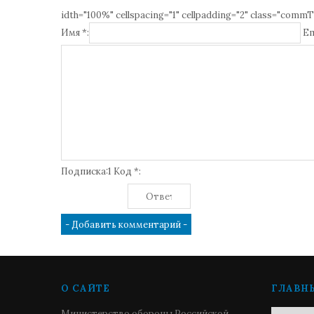
idth="100%" cellspacing="1" cellpadding="2" class="commT
Имя *:
Em
Подписка:1 Код *:
О САЙТЕ
ГЛАВН
Министерство обороны Российской