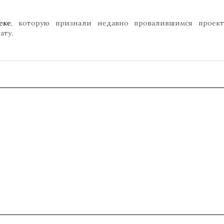
еке
, которую признали недавно провалившимся проек
ату.