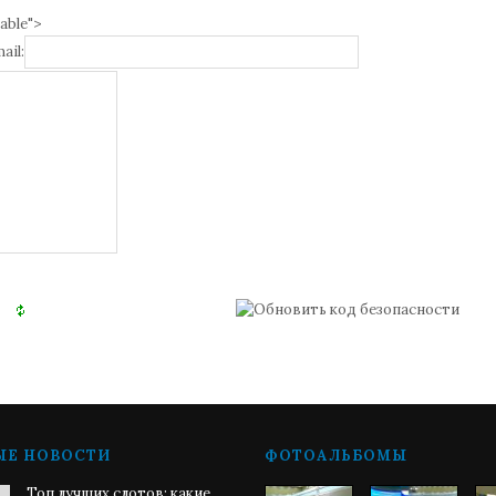
able">
ail:
ЫЕ НОВОСТИ
ФОТОАЛЬБОМЫ
Топ лучших слотов: какие