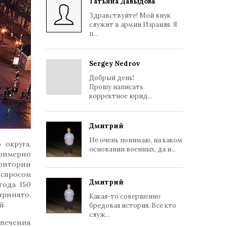
Татьяна Давыдова
Здравствуйте! Мой внук
служит в армии Израиля. Я
п...
Sergey Nedrov
Добрый день!
Прошу написать
корректное юрид...
Дмитрий
Не очень понимаю, на каком
округа,
основании военных, да и...
примерно
ритории
 спросом
Дмитрий
года 150
ринято.
Какая-то совершенно
й.
бредовая история. Все кто
служ...
печения