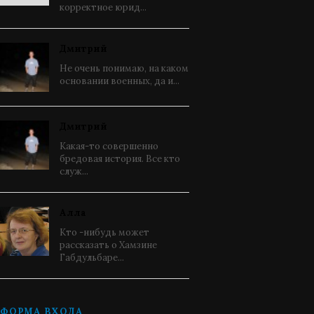
корректное юрид...
Дмитрий
Не очень понимаю, на каком
основании военных, да и...
Дмитрий
Какая-то совершенно
бредовая история. Все кто
служ...
Алла
Кто -нибудь может
рассказать о Хамзине
Габдульбаре...
ФОРМА ВХОДА