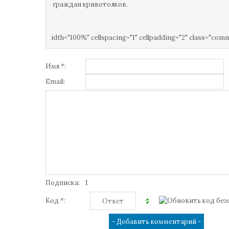
граждан кривотолков.
idth="100%" cellspacing="1" cellpadding="2" class="com
Имя *:
Email:
Подписка:
1
Код *: