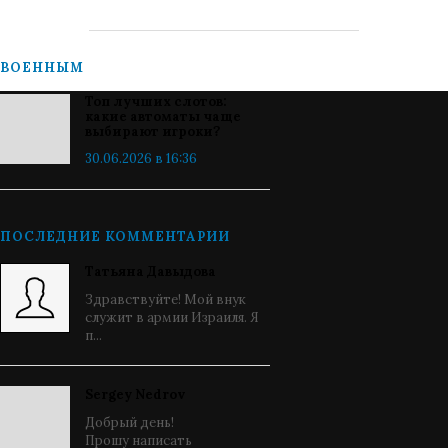
ВОЕННЫМ
Топ лучших слотов:
какие автоматы чаще
выбирают игроки?
30.06.2026 в 16:36
ПОСЛЕДНИЕ КОММЕНТАРИИ
Татьяна Давыдова
Здравствуйте! Мой внук
служит в армии Израиля. Я
п...
Sergey Nedrov
Добрый день!
Прошу написать