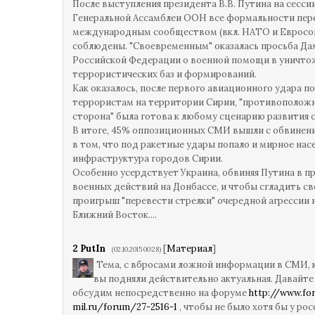
После выступления президента В.В. Путина на сесси
Генеральной Ассамблеи ООН все формальности пер
международным сообществом (вкл. НАТО и Евросо
соблюдены. "Своевременным" оказалась просьба Да
Российской Федерации о военной помощи в уничто
террористических баз и формирований.
Как оказалось, после первого авиационного удара по
террористам на территории Сирии, "противополож
сторона" была готова к любому сценарию развития 
В итоге, 45% оппозиционных СМИ вышли с обвинен
в том, что под ракетные удары попало и мирное насе
инфраструктура городов Сирии.
Особенно усердствует Украина, обвиняя Путина в п
военных действий на Донбассе, и чтобы сгладить св
проигрыш "перевести стрелки" очередной агрессии 
Ближний Восток....
2
PutIn
[
Материал
]
(02.10.2015 00:28)
Тема, с вбросами ложной информации в СМИ,
вы подняли действительно актуальная. Давайте
обсудим непосредственно на форуме
http://www.fo
mil.ru/forum/27-2516-1
, чтобы не было хотя бы у ро