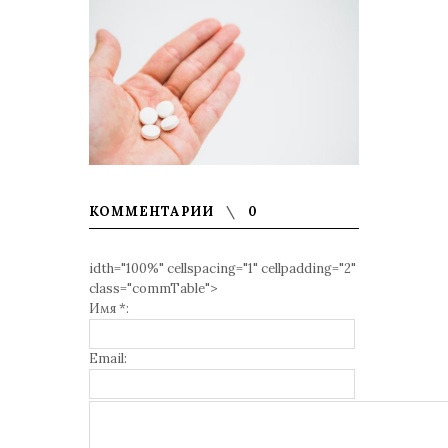
КОММЕНТАРИИ
0
idth="100%" cellspacing="1" cellpadding="2"
class="commTable">
Имя *:
Email: