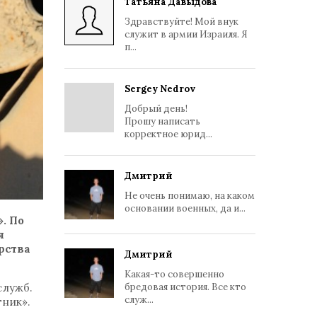
Татьяна Давыдова
Здравствуйте! Мой внук
служит в армии Израиля. Я
п...
Sergey Nedrov
Добрый день!
Прошу написать
корректное юрид...
Дмитрий
Не очень понимаю, на каком
основании военных, да и...
. По
я
рства
Дмитрий
Какая-то совершенно
служб.
бредовая история. Все кто
служ...
ник».