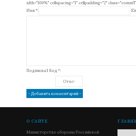
idth="100%" cellspacing="1" cellpadding="2" class="commT
Имя *:
Em
Подписка:1 Код *:
О САЙТЕ
ГЛАВН
Министерство обороны Российской