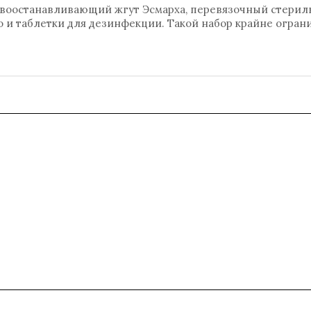
ровоостанавливающий жгут Эсмарха, перевязочный стери
о и таблетки для дезинфекции. Такой набор крайне огран